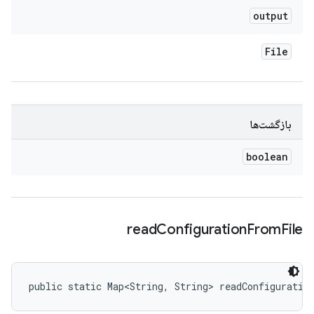
output
File
بازگشت‌ها
boolean
read
Configuration
From
File
public static Map<String, String> readConfiguratio