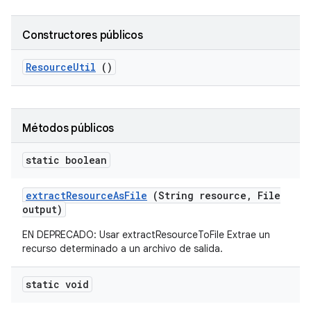
Constructores públicos
Resource
Util
()
Métodos públicos
static boolean
extract
Resource
As
File
(String resource
,
File
output)
EN DEPRECADO: Usar extractResourceToFile Extrae un
recurso determinado a un archivo de salida.
static void