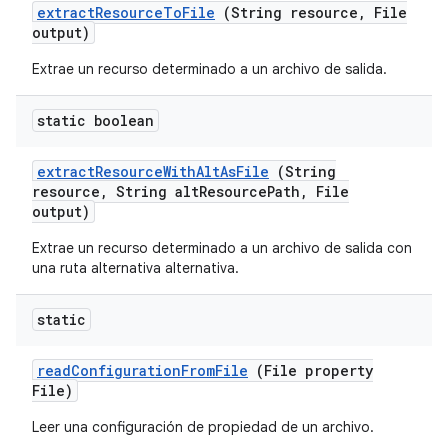
extract
Resource
To
File
(String resource
,
File
output)
Extrae un recurso determinado a un archivo de salida.
static boolean
extract
Resource
With
Alt
As
File
(String
resource
,
String alt
Resource
Path
,
File
output)
Extrae un recurso determinado a un archivo de salida con
una ruta alternativa alternativa.
static
read
Configuration
From
File
(File property
File)
Leer una configuración de propiedad de un archivo.