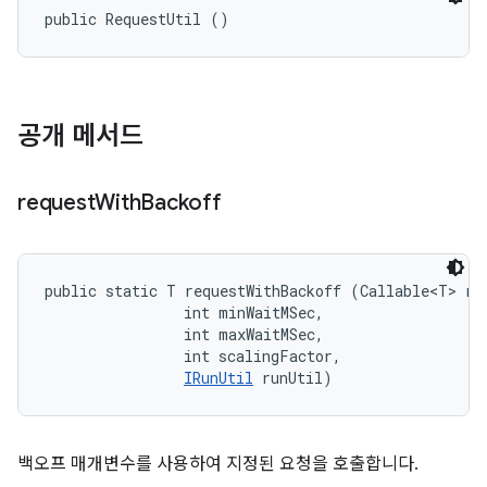
public RequestUtil ()
공개 메서드
request
With
Backoff
public static T requestWithBackoff (Callable<T> req
                int minWaitMSec, 

                int maxWaitMSec, 

                int scalingFactor, 

IRunUtil
 runUtil)
백오프 매개변수를 사용하여 지정된 요청을 호출합니다.