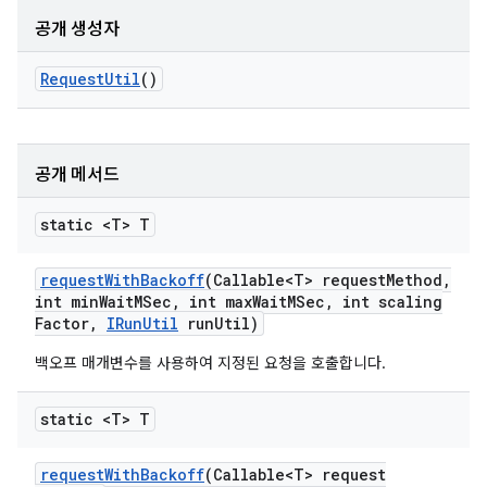
공개 생성자
Request
Util
()
공개 메서드
static <T> T
request
With
Backoff
(Callable<T> request
Method
,
int min
Wait
MSec
,
int max
Wait
MSec
,
int scaling
Factor
,
IRun
Util
run
Util)
백오프 매개변수를 사용하여 지정된 요청을 호출합니다.
static <T> T
request
With
Backoff
(Callable<T> request