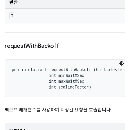
반환
T
request
With
Backoff
public static T requestWithBackoff (Callable<T> req
                int minWaitMSec, 

                int maxWaitMSec, 

                int scalingFactor)
백오프 매개변수를 사용하여 지정된 요청을 호출합니다.