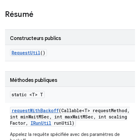
Résumé
Constructeurs publics
Request
Util
()
Méthodes publiques
static <T> T
request
With
Backoff
(Callable<T> request
Method
,
int min
Wait
MSec
,
int max
Wait
MSec
,
int scaling
Factor
,
IRun
Util
run
Util)
Appelez la requête spécifiée avec des paramètres de