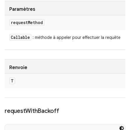
Paramètres
request
Method
Callable
: méthode à appeler pour effectuer la requête
Renvoie
T
request
With
Backoff