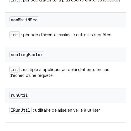
: période d'attente la plus courte entre les requêtes
max
Wait
MSec
int
: période d'attente maximale entre les requêtes
scaling
Factor
int
: multiple à appliquer au délai d'attente en cas
d'échec d'une requête
run
Util
IRun
Util
: utilitaire de mise en veille à utiliser