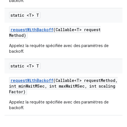
backoff.
static <T> T
request
With
Backoff
(Callable<T> request
Method)
Appelez la requête spécifiée avec des paramètres de
backoff.
static <T> T
request
With
Backoff
(Callable<T> request
Method
,
int min
Wait
MSec
,
int max
Wait
MSec
,
int scaling
Factor)
Appelez la requête spécifiée avec des paramètres de
backoff.