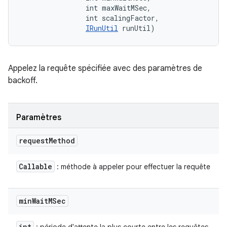
                int maxWaitMSec, 

                int scalingFactor, 

IRunUtil
 runUtil)
Appelez la requête spécifiée avec des paramètres de
backoff.
Paramètres
request
Method
Callable
: méthode à appeler pour effectuer la requête
min
Wait
MSec
int