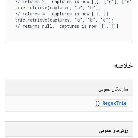
 // returns 2.  captures is now [[], ["c"], ["e"]]

 trie.retrieve(captures, "a", "b");

 // returns 4.  captures is now [[], []]

 trie.retrieve(captures, "a", "b", "c");

 // returns null.  captures is now [[], []]

خلاصه
سازندگان عمومی
()
Regex
Trie
روش‌های عمومی