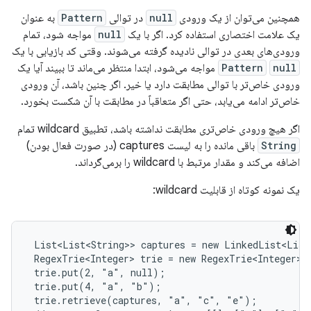
همچنین می‌توان از یک ورودی
null
در توالی
Pattern
به عنوان
یک علامت اختصاری استفاده کرد. اگر با یک
null
مواجه شود، تمام
ورودی‌های بعدی در توالی نادیده گرفته می‌شوند. وقتی کد بازیابی با یک
null
Pattern
مواجه می‌شود، ابتدا منتظر می‌ماند تا ببیند آیا یک
ورودی خاص‌تر با توالی مطابقت دارد یا خیر. اگر چنین باشد، آن ورودی
خاص‌تر ادامه می‌یابد، حتی اگر متعاقباً در مطابقت با آن شکست بخورد.
اگر هیچ ورودی خاص‌تری مطابقت نداشته باشد، تطبیق wildcard تمام
String
باقی مانده را به لیست captures (در صورت فعال بودن)
اضافه می‌کند و مقدار مرتبط با wildcard را برمی‌گرداند.
یک نمونه کوتاه از قابلیت wildcard:
 List<List<String>> captures = new LinkedList<List
 RegexTrie<Integer> trie = new RegexTrie<Integer>()
 trie.put(2, "a", null);

 trie.put(4, "a", "b");

 trie.retrieve(captures, "a", "c", "e");
