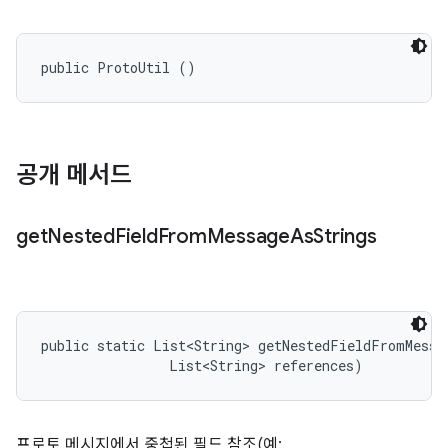
public ProtoUtil ()
공개 메서드
get
Nested
Field
From
Message
As
Strings
public static List<String> getNestedFieldFromMessag
                List<String> references)
프로토 메시지에서 중첩된 필드 참조(예: