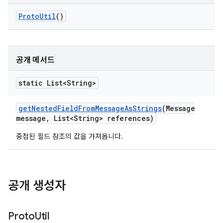
Proto
Util
()
공개 메서드
static List<String>
get
Nested
Field
From
Message
As
Strings
(Message
message
,
List<String> references)
중첩된 필드 참조의 값을 가져옵니다.
공개 생성자
Proto
Util