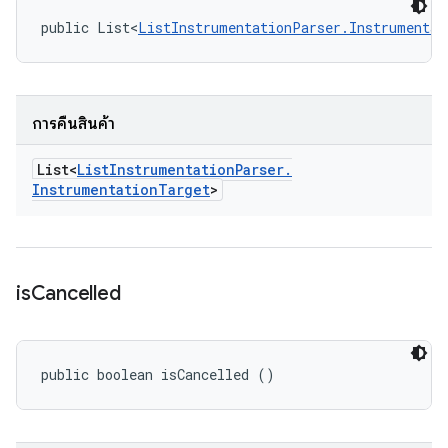
public List<
ListInstrumentationParser.Instrumentat
การคืนสินค้า
List<
List
Instrumentation
Parser
.
Instrumentation
Target
>
is
Cancelled
public boolean isCancelled ()