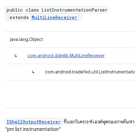
public class ListInstrumentationParser
extends
MultiLineReceiver
java.lang.Object
↳
com.android.ddmlib.MultiLineReceiver
↳
com.android.tradefed.util.ListInstrumentation
IShellOutputReceiver
ที่แยกวิเคราะห์เอาต์พุตของการค้นหา
"pm list instrumentation"