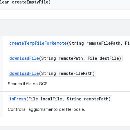
lean create
Empty
File)
create
Temp
File
For
Remote
(String remote
File
Path
,
Fi
download
File
(String remote
Path
,
File dest
File)
download
File
(String remote
File
Path)
Scarica il file da GCS.
is
Fresh
(File local
File
,
String remote
Path)
Controlla l'aggiornamento del file locale.