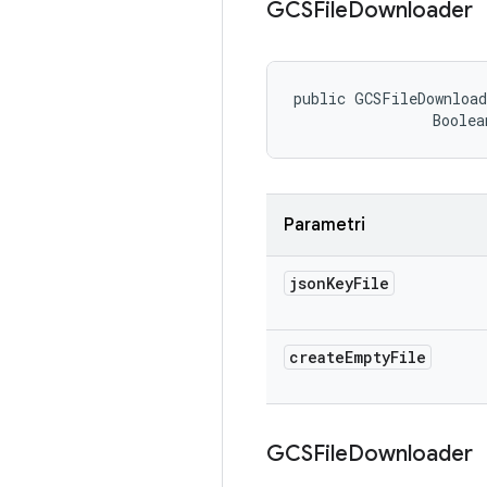
GCSFile
Downloader
public GCSFileDownload
                Boolea
Parametri
json
Key
File
create
Empty
File
GCSFile
Downloader