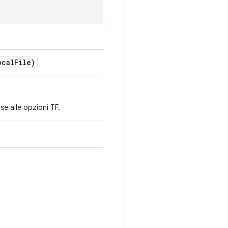
ocal
File)
se alle opzioni TF.