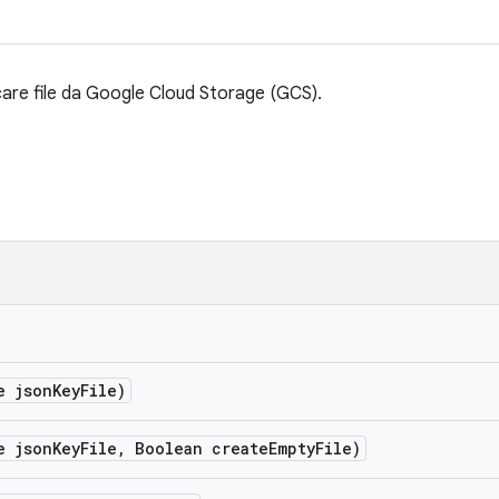
care file da Google Cloud Storage (GCS).
e json
Key
File)
e json
Key
File
,
Boolean create
Empty
File)