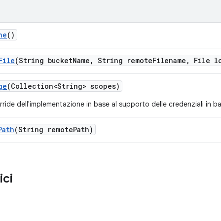
he
()
File
(String bucket
Name
,
String remote
Filename
,
File l
ge
(Collection<String> scopes)
rride dell'implementazione in base al supporto delle credenziali in ba
Path
(String remote
Path)
ici