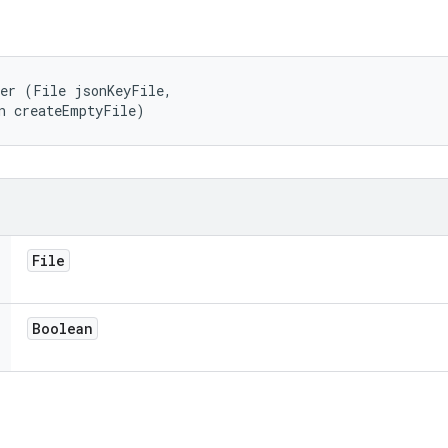
er (File jsonKeyFile, 

n createEmptyFile)
File
Boolean