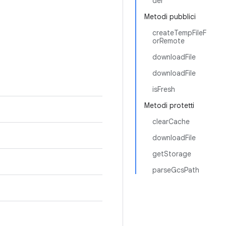
der
Metodi pubblici
createTempFileF
orRemote
downloadFile
downloadFile
isFresh
Metodi protetti
clearCache
downloadFile
getStorage
parseGcsPath