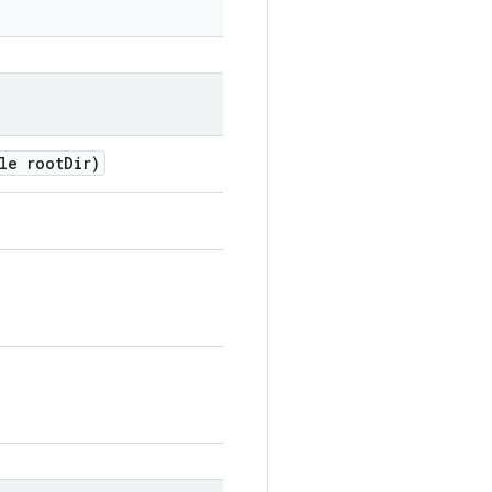
le root
Dir)