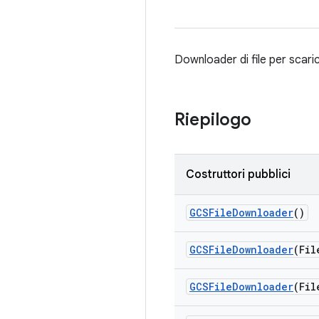
Downloader di file per scari
Riepilogo
Costruttori pubblici
GCSFile
Downloader
()
GCSFile
Downloader
(Fil
GCSFile
Downloader
(Fil