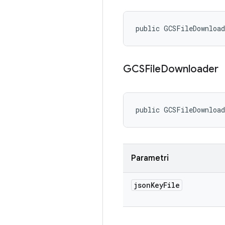
public GCSFileDownloa
GCSFile
Downloader
public GCSFileDownloa
Parametri
json
Key
File