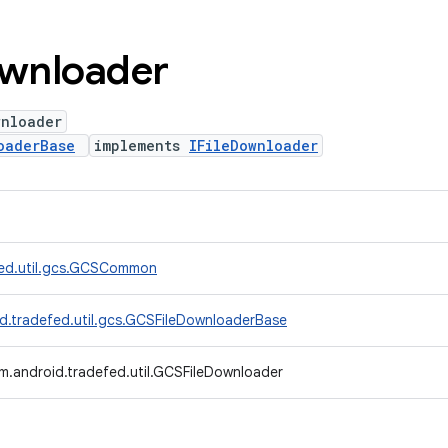
wnloader
wnloader
oaderBase
implements
IFileDownloader
fed.util.gcs.GCSCommon
d.tradefed.util.gcs.GCSFileDownloaderBase
m.android.tradefed.util.GCSFileDownloader