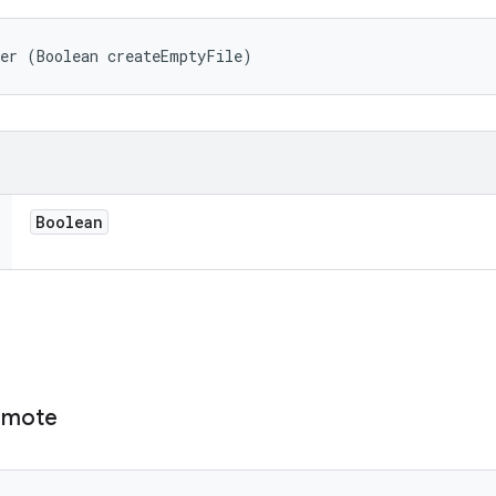
der (Boolean createEmptyFile)
Boolean
emote