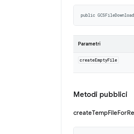
public GCSFileDownloa
Parametri
create
Empty
File
Metodi pubblici
create
Temp
File
For
R