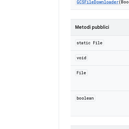
GCSFile
Downloader
(Boo
Metodi pubblici
static File
void
File
boolean