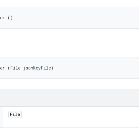
der ()
der (File jsonKeyFile)
File