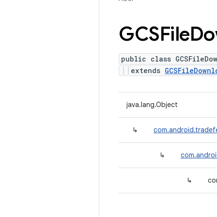
GCSFile
Do
public class GCSFileDo
extends
GCSFileDownl
java.lang.Object
↳
com.android.trade
↳
com.androi
↳
co