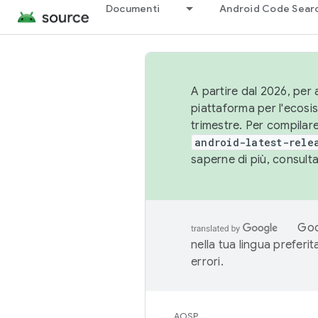
Documenti
Android Code Sear
A partire dal 2026, per a
piattaforma per l'ecos
trimestre. Per compilare
android-latest-rele
saperne di più, consult
Goo
nella tua lingua preferi
errori.
AOSP