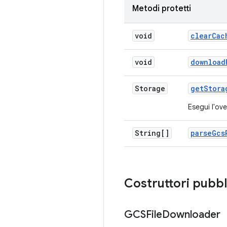
Metodi protetti
void
clear
Cac
void
download
Storage
get
Stora
Esegui l'ove
String[]
parse
Gcs
Costruttori pubbl
GCSFile
Downloader