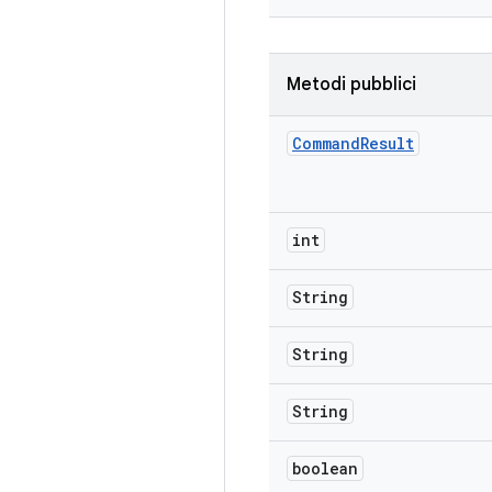
Metodi pubblici
Command
Result
int
String
String
String
boolean