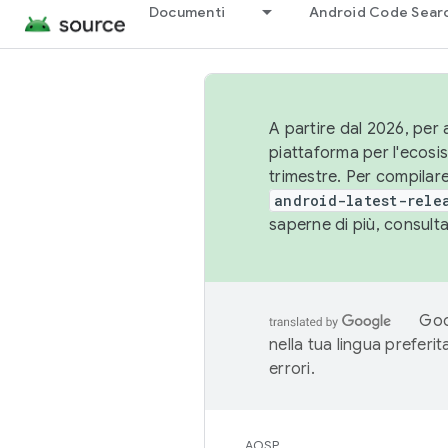
Documenti
Android Code Sear
A partire dal 2026, per a
piattaforma per l'ecos
trimestre. Per compilare
android-latest-rele
saperne di più, consult
Goo
nella tua lingua preferi
errori.
AOSP