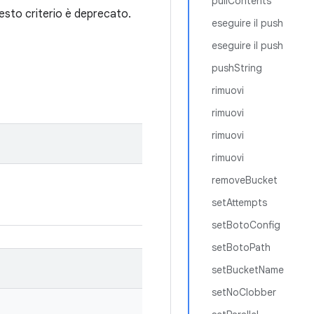
pullContents
esto criterio è deprecato.
eseguire il push
eseguire il push
pushString
rimuovi
rimuovi
rimuovi
rimuovi
removeBucket
setAttempts
setBotoConfig
setBotoPath
setBucketName
setNoClobber