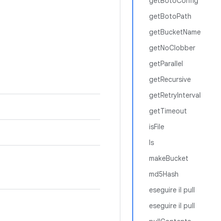
getBotoConfig
getBotoPath
getBucketName
getNoClobber
getParallel
getRecursive
getRetryInterval
getTimeout
isFile
ls
makeBucket
md5Hash
eseguire il pull
eseguire il pull