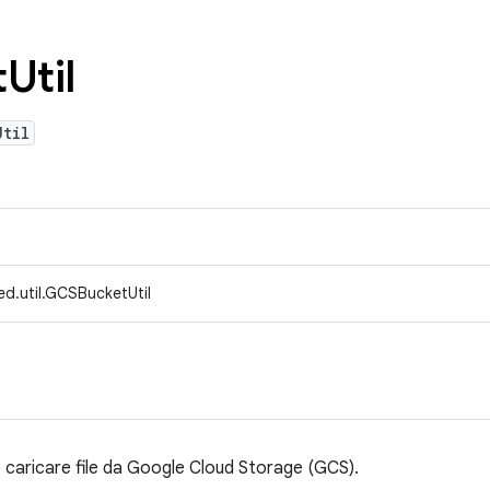
t
Util
Util
ed.util.GCSBucketUtil
e caricare file da Google Cloud Storage (GCS).