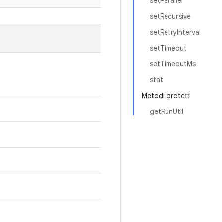
setParallel
setRecursive
setRetryInterval
setTimeout
setTimeoutMs
stat
Metodi protetti
getRunUtil