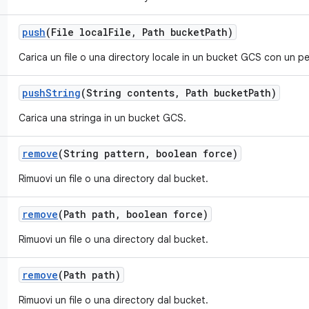
push
(File local
File
,
Path bucket
Path)
Carica un file o una directory locale in un bucket GCS con un p
push
String
(String contents
,
Path bucket
Path)
Carica una stringa in un bucket GCS.
remove
(String pattern
,
boolean force)
Rimuovi un file o una directory dal bucket.
remove
(Path path
,
boolean force)
Rimuovi un file o una directory dal bucket.
remove
(Path path)
Rimuovi un file o una directory dal bucket.