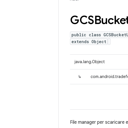
GCSBucke
public class GCSBucket
extends Object
java.lang.Object
↳
com.android.tradef
File manager per scaricare 