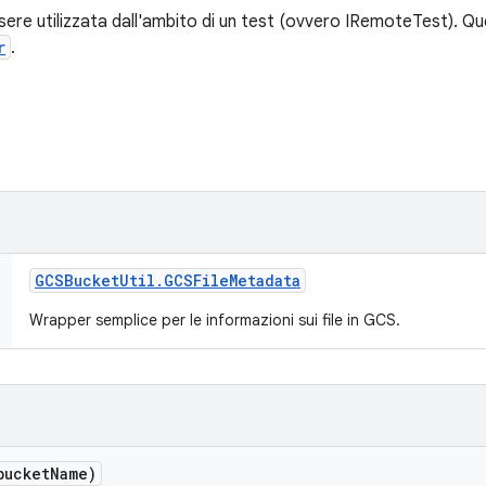
re utilizzata dall'ambito di un test (ovvero IRemoteTest). Qu
r
.
GCSBucket
Util
.
GCSFile
Metadata
Wrapper semplice per le informazioni sui file in GCS.
bucket
Name)