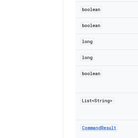
boolean
boolean
long
long
boolean
List<String>
Command
Result