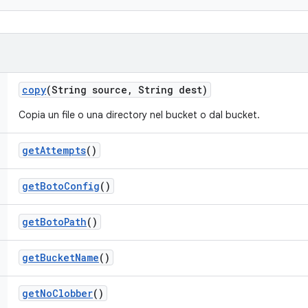
copy
(String source
,
String dest)
Copia un file o una directory nel bucket o dal bucket.
get
Attempts
()
get
Boto
Config
()
get
Boto
Path
()
get
Bucket
Name
()
get
No
Clobber
()