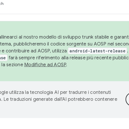
ch
llinearci al nostro modello di sviluppo trunk stabile e garantir
istema, pubblicheremo il codice sorgente su AOSP nel secon
 e contribuire ad AOSP, utilizza
android-latest-release
.
ase
farà sempre riferimento alla release più recente pubbli
a la sezione
Modifiche ad AOSP
.
gle utilizza la tecnologia AI per tradurre i contenuti
ta. Le traduzioni generate dall'AI potrebbero contenere