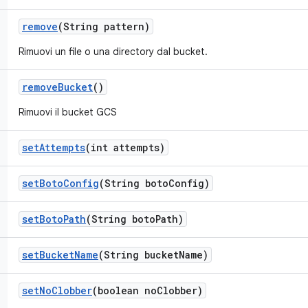
remove
(String pattern)
Rimuovi un file o una directory dal bucket.
remove
Bucket
()
Rimuovi il bucket GCS
set
Attempts
(int attempts)
set
Boto
Config
(String boto
Config)
set
Boto
Path
(String boto
Path)
set
Bucket
Name
(String bucket
Name)
set
No
Clobber
(boolean no
Clobber)