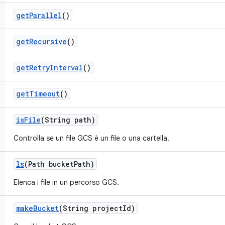
get
Parallel
()
get
Recursive
()
get
Retry
Interval
()
get
Timeout
()
is
File
(String path)
Controlla se un file GCS è un file o una cartella.
ls
(Path bucket
Path)
Elenca i file in un percorso GCS.
make
Bucket
(String project
Id)