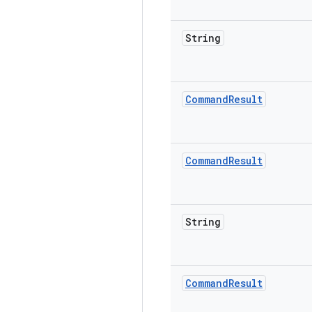
String
Command
Result
Command
Result
String
Command
Result