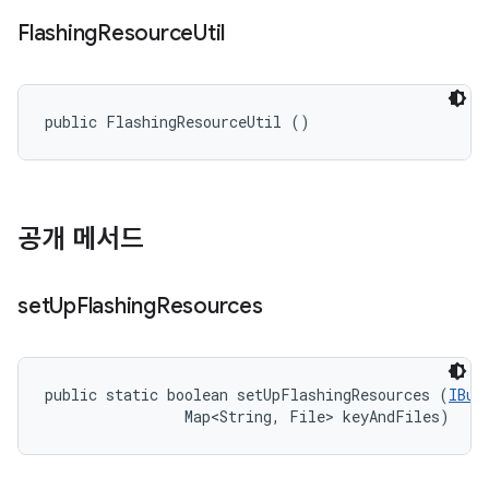
Flashing
Resource
Util
public FlashingResourceUtil ()
공개 메서드
set
Up
Flashing
Resources
public static boolean setUpFlashingResources (
IBui
                Map<String, File> keyAndFiles)