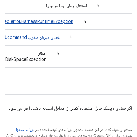
↳
استثنای زمان اجرا در جاوا
efed.error.HarnessRuntimeException
↳
↳
خطای میزبان مخرب com.android.tradefed.command
↳
خطای
l.LowDiskSpaceException
اگر فضای دیسک قابل استفاده کمتر از حداقل آستانه باشد، اجرا می‌شود.
محتوا و نمونه کدها در این صفحه مشمول پروانه‌های توصیف‌شده در
پروانه محتوا
هستند. جاوا و OpenJDK علامت‌های تجاری یا علامت‌های تجاری ثبت‌شده Oracle و/