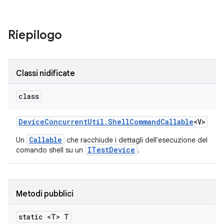
Riepilogo
Classi nidificate
class
Device
Concurrent
Util
.
Shell
Command
Callable
<V>
Callable
Un
che racchiude i dettagli dell'esecuzione del
ITestDevice
comando shell su un
.
Metodi pubblici
static <T> T