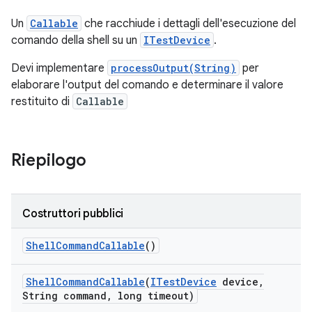
Un
Callable
che racchiude i dettagli dell'esecuzione del
comando della shell su un
ITestDevice
.
Devi implementare
processOutput(String)
per
elaborare l'output del comando e determinare il valore
restituito di
Callable
Riepilogo
Costruttori pubblici
Shell
Command
Callable
()
Shell
Command
Callable
(
ITest
Device
device
,
String command
,
long timeout)