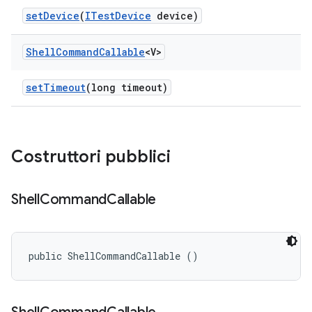
set
Device
(
ITest
Device
device)
Shell
Command
Callable
<V>
set
Timeout
(long timeout)
Costruttori pubblici
Shell
Command
Callable
public ShellCommandCallable ()