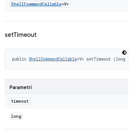
Shell
Command
Callable
<V>
set
Timeout
public 
ShellCommandCallable
<V> setTimeout (long ti
Parametri
timeout
long