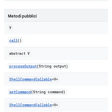
Metodi pubblici
V
call
()
abstract V
process
Output
(String output)
Shell
Command
Callable
<V>
set
Command
(String command)
Shell
Command
Callable
<V>