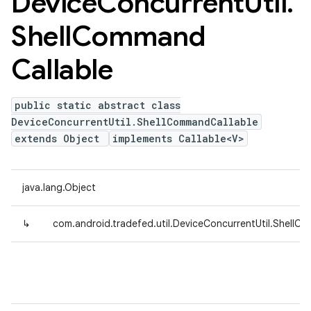
Device
Concurrent
Util
.
Shell
Command
Callable
public static abstract class
DeviceConcurrentUtil.ShellCommandCallable
extends Object
implements Callable<V>
java.lang.Object
↳
com.android.tradefed.util.DeviceConcurrentUtil.ShellC