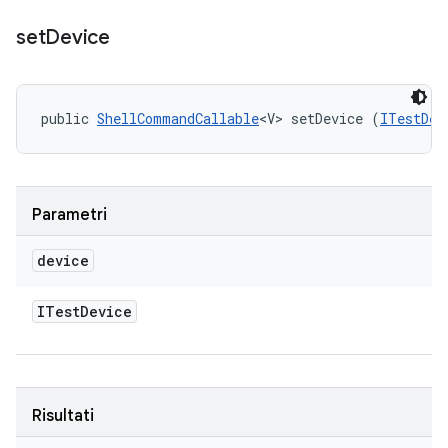
set
Device
public 
ShellCommandCallable
<V> setDevice (
ITestDev
Parametri
device
ITest
Device
Risultati