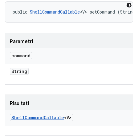
public 
ShellCommandCallable
<V> setCommand (String 
Parametri
command
String
Risultati
Shell
Command
Callable
<V>