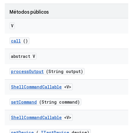
Métodos públicos
V
call
()
abstract V
process
Output
(String output)
Shell
Command
Callable
<V>
set
Command
(String command)
Shell
Command
Callable
<V>
set
Device
(
ITest
Device
device)