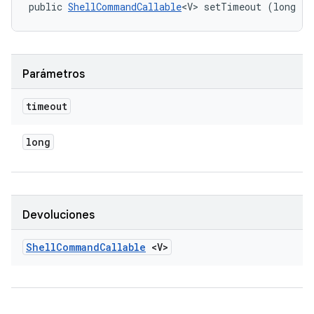
public 
ShellCommandCallable
<V> setTimeout (long ti
Parámetros
timeout
long
Devoluciones
Shell
Command
Callable
<V>