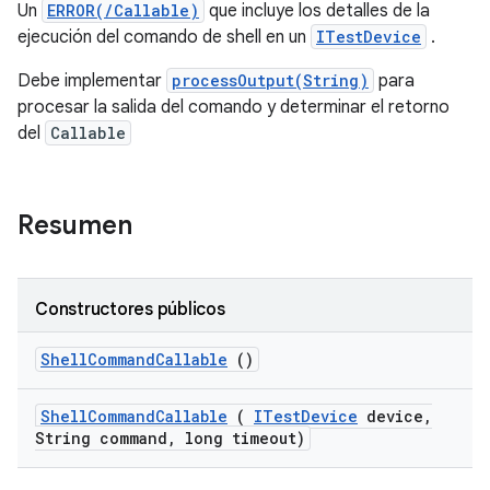
Un
ERROR(/Callable)
que incluye los detalles de la
ejecución del comando de shell en un
ITestDevice
.
Debe implementar
processOutput(String)
para
procesar la salida del comando y determinar el retorno
del
Callable
Resumen
Constructores públicos
Shell
Command
Callable
()
Shell
Command
Callable
(
ITest
Device
device
,
String command
,
long timeout)