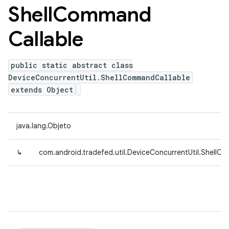
Shell
Command
Callable
public static abstract class
DeviceConcurrentUtil.ShellCommandCallable
extends Object
java.lang.Objeto
↳
com.android.tradefed.util.DeviceConcurrentUtil.ShellC