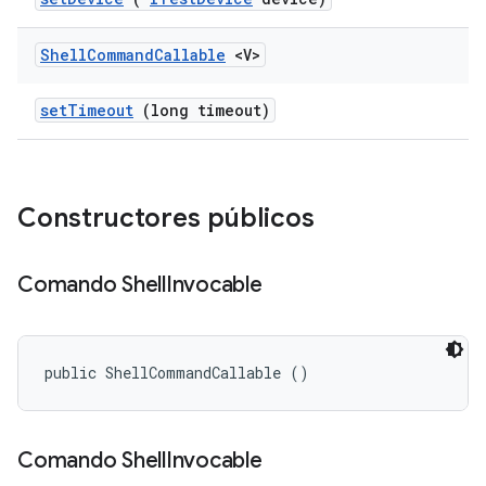
Shell
Command
Callable
<V>
set
Timeout
(long timeout)
Constructores públicos
Comando Shell
Invocable
public ShellCommandCallable ()
Comando Shell
Invocable