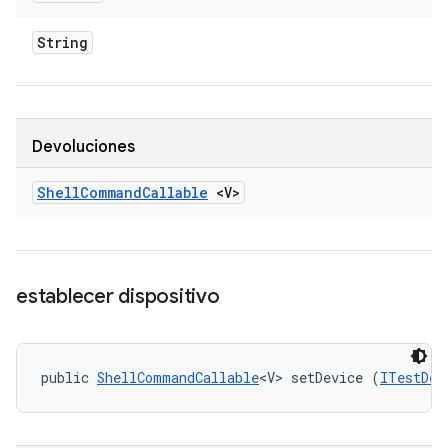
String
Devoluciones
Shell
Command
Callable
<V>
establecer dispositivo
public 
ShellCommandCallable
<V> setDevice (
ITestDev