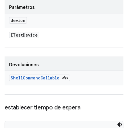
Parámetros
device
ITest
Device
Devoluciones
Shell
Command
Callable
<V>
establecer tiempo de espera