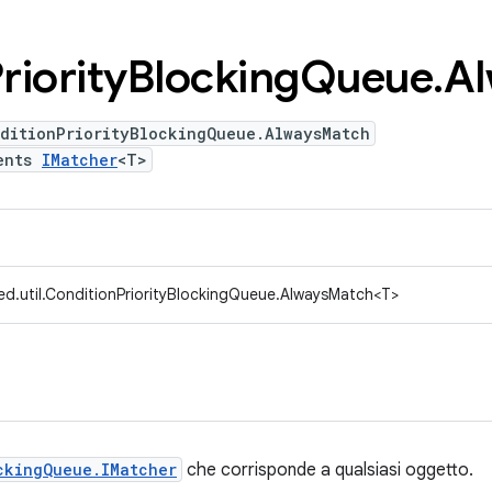
riority
Blocking
Queue
.
Al
nditionPriorityBlockingQueue.AlwaysMatch
ents
IMatcher
<T>
ed.util.ConditionPriorityBlockingQueue.AlwaysMatch<T>
ckingQueue.IMatcher
che corrisponde a qualsiasi oggetto.