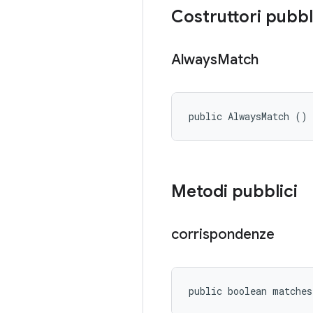
Costruttori pubbl
Always
Match
public AlwaysMatch ()
Metodi pubblici
corrispondenze
public boolean matche