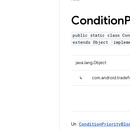
Condition
P
public static class Co
extends Object
implem
java.lang.Object
↳
com.android.tradef
Un
ConditionPriorityBlo