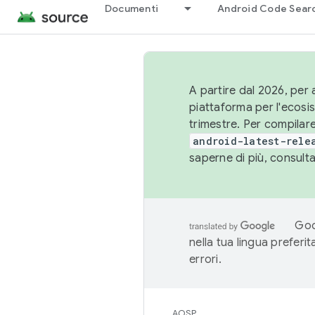
Documenti
Android Code Sear
A partire dal 2026, per a
piattaforma per l'ecos
trimestre. Per compilare
android-latest-rele
saperne di più, consult
Goo
nella tua lingua preferi
errori.
AOSP