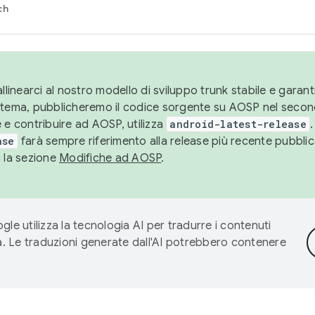
ch
llinearci al nostro modello di sviluppo trunk stabile e garantir
istema, pubblicheremo il codice sorgente su AOSP nel secon
 e contribuire ad AOSP, utilizza
android-latest-release
.
ase
farà sempre riferimento alla release più recente pubbli
a la sezione
Modifiche ad AOSP
.
gle utilizza la tecnologia AI per tradurre i contenuti
ta. Le traduzioni generate dall'AI potrebbero contenere