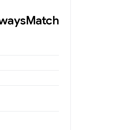
ways
Match