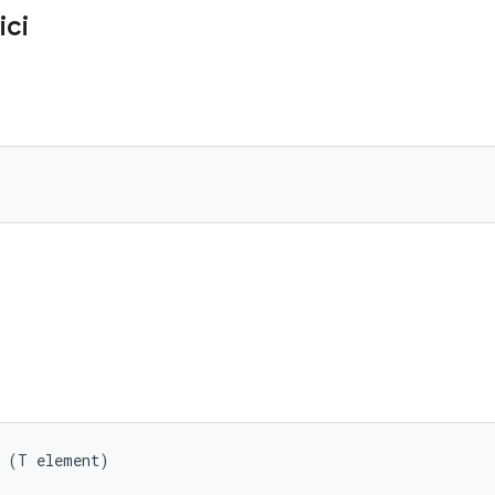
ici
s (T element)