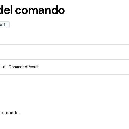
 del comando
sult
.util.CommandResult
n comando.