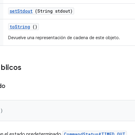
set
Stdout
(String stdout)
to
String
()
Devuelve una representación de cadena de este objeto.
blicos
do
()
n el estado predeterminado
CommandStatus#TIMED_OUT
.