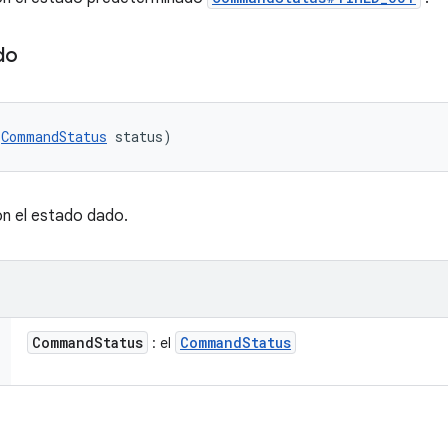
do
(
CommandStatus
 status)
n el estado dado.
Command
Status
Command
Status
: el