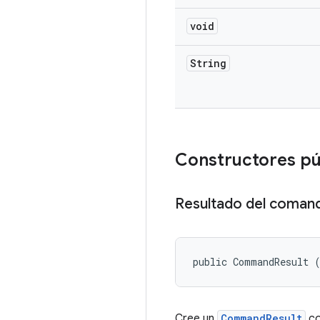
void
String
Constructores pú
Resultado del coman
public CommandResult 
Cree un
CommandResult
co