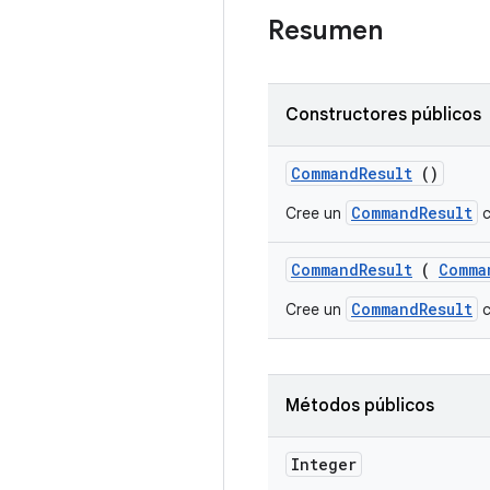
Resumen
Constructores públicos
Command
Result
()
CommandResult
Cree un
c
Command
Result
(
Comma
CommandResult
Cree un
c
Métodos públicos
Integer