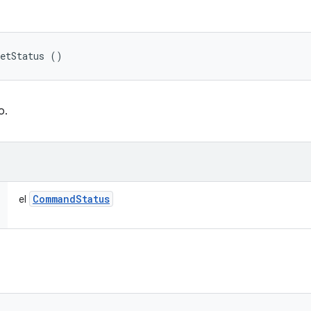
getStatus ()
o.
Command
Status
el