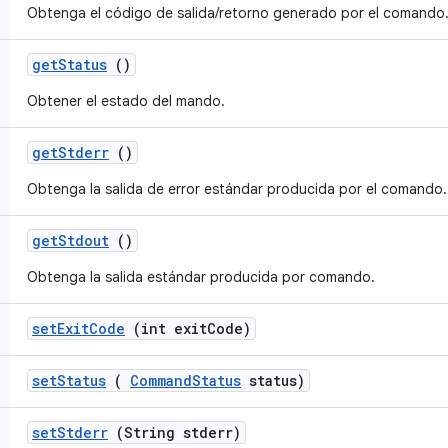
Obtenga el código de salida/retorno generado por el comando
get
Status
()
Obtener el estado del mando.
get
Stderr
()
Obtenga la salida de error estándar producida por el comando.
get
Stdout
()
Obtenga la salida estándar producida por comando.
set
Exit
Code
(int exit
Code)
set
Status
(
Command
Status
status)
set
Stderr
(String stderr)