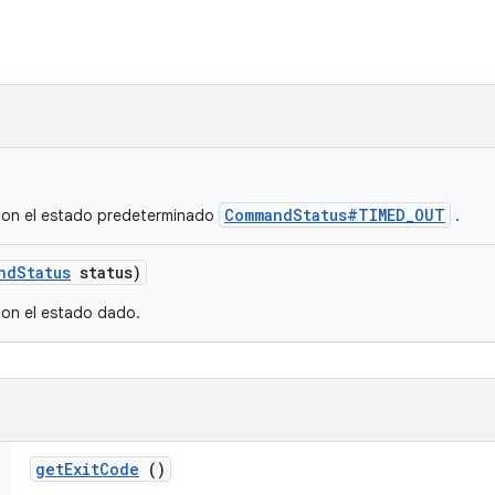
CommandStatus#TIMED_OUT
on el estado predeterminado
.
nd
Status
status)
on el estado dado.
get
Exit
Code
()