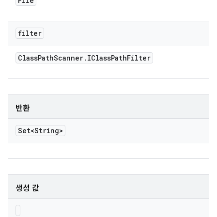
File
filter
Class
Path
Scanner
.
IClass
Path
Filter
반환
Set<String>
생성 값