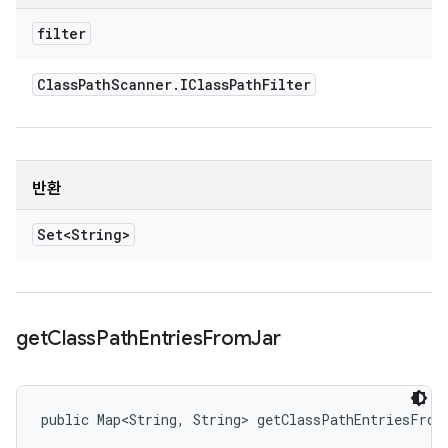
filter
Class
Path
Scanner
.
IClass
Path
Filter
반환
Set<String>
get
Class
Path
Entries
From
Jar
public Map<String, String> getClassPathEntriesFrom