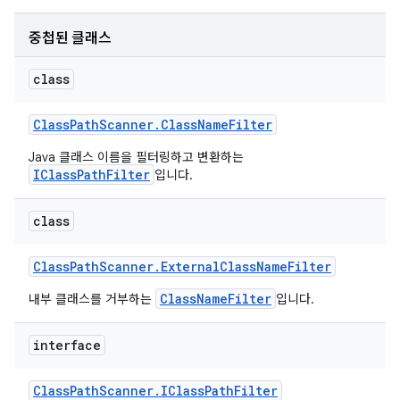
중첩된 클래스
class
Class
Path
Scanner
.
Class
Name
Filter
Java 클래스 이름을 필터링하고 변환하는
IClassPathFilter
입니다.
class
Class
Path
Scanner
.
External
Class
Name
Filter
ClassNameFilter
내부 클래스를 거부하는
입니다.
interface
Class
Path
Scanner
.
IClass
Path
Filter