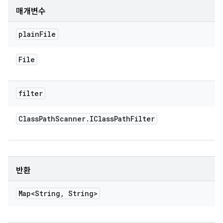
매개변수
plain
File
File
filter
Class
Path
Scanner
.
IClass
Path
Filter
반환
Map<String
,
String>