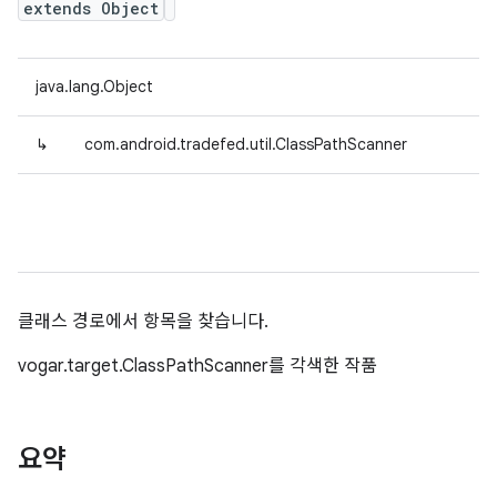
extends Object
java.lang.Object
↳
com.android.tradefed.util.ClassPathScanner
클래스 경로에서 항목을 찾습니다.
vogar.target.ClassPathScanner를 각색한 작품
요약