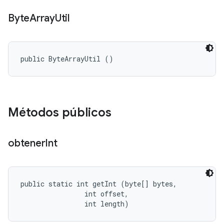
Byte
Array
Util
public ByteArrayUtil ()
Métodos públicos
obtener
Int
public static int getInt (byte[] bytes, 

                int offset, 

                int length)