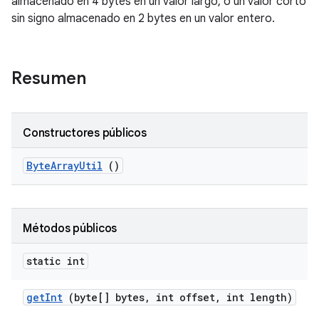
almacenado en 4 bytes en un valor largo, o un valor corto
sin signo almacenado en 2 bytes en un valor entero.
Resumen
Constructores públicos
Byte
Array
Util
()
Métodos públicos
static int
get
Int
(byte[] bytes
,
int offset
,
int length)