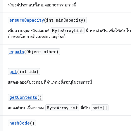
นำองค์ประกอบทั้งหมดออกจากรายการนี้
ensure
Capacity
(int min
Capacity)
ByteArrayList
เพิ่มความจุของอินสแตนซ์
นี้ หากจําเป็น เพื่อให้เก็บไ
กำหนดโดยอาร์กิวเมนต์ความจุขั้นต่ำ
equals
(Object other)
get
(int idx)
แสดงผลองค์ประกอบที่ตําแหน่งซึ่งระบุในรายการนี้
get
Contents
()
ByteArrayList
byte[]
แสดงสำเนาเนื้อหาของ
นี้เป็น
hash
Code
()