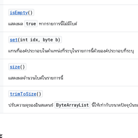
is
Empty
()
true
แสดงผล
หากรายการนี้ไม่มีไบต์
set
(int idx
,
byte b)
แทนที่องค์ประกอบในตำแหน่งที่ระบุในรายการนี้ด้วยองค์ประกอบที่ระบุ
size
()
แสดงผลจำนวนไบต์ในรายการนี้
trim
To
Size
()
ByteArrayList
ปรับความจุของอินสแตนซ์
นี้ให้เท่ากับขนาดปัจจุบั
ะ