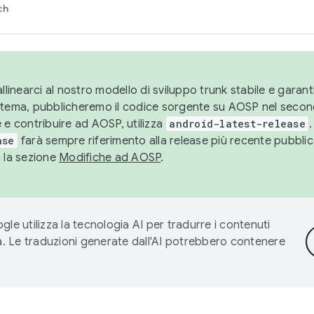
ch
llinearci al nostro modello di sviluppo trunk stabile e garantir
istema, pubblicheremo il codice sorgente su AOSP nel secon
 e contribuire ad AOSP, utilizza
android-latest-release
.
ase
farà sempre riferimento alla release più recente pubbli
a la sezione
Modifiche ad AOSP
.
gle utilizza la tecnologia AI per tradurre i contenuti
ta. Le traduzioni generate dall'AI potrebbero contenere