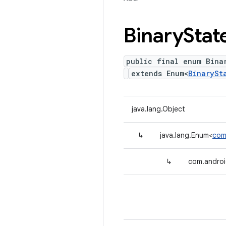
Binary
Stat
public final enum Bina
extends Enum<
BinarySt
java.lang.Object
↳
java.lang.Enum<
com
↳
com.android