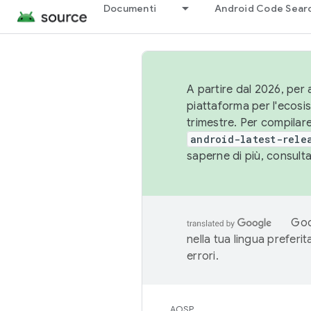
Documenti
Android Code Sear
A partire dal 2026, per a
piattaforma per l'ecos
trimestre. Per compilare
android-latest-rele
saperne di più, consult
Goo
nella tua lingua preferi
errori.
AOSP