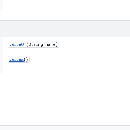
value
Of
(String name)
values
()