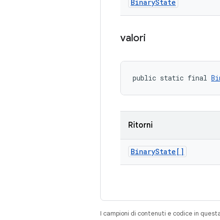
Binary
State
valori
public static final 
Bi
Ritorni
Binary
State[]
I campioni di contenuti e codice in quest