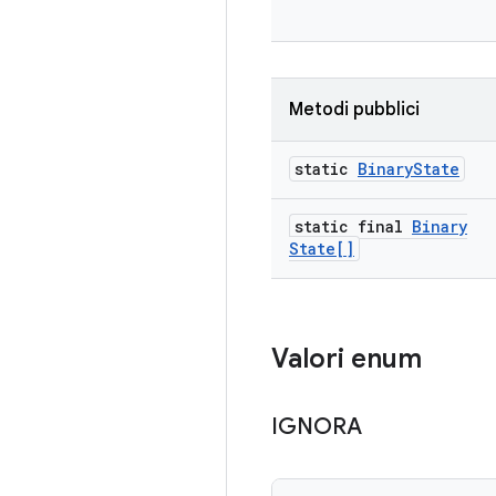
Metodi pubblici
static
Binary
State
static final
Binary
State[]
Valori enum
IGNORA