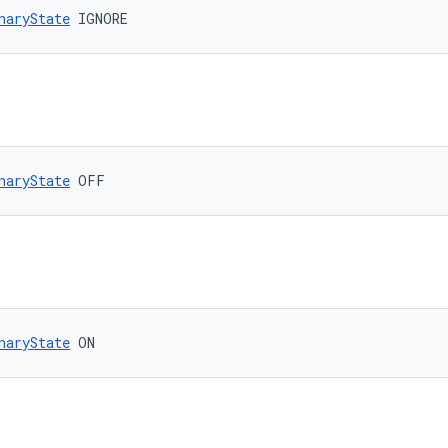
naryState
 IGNORE
naryState
 OFF
naryState
 ON