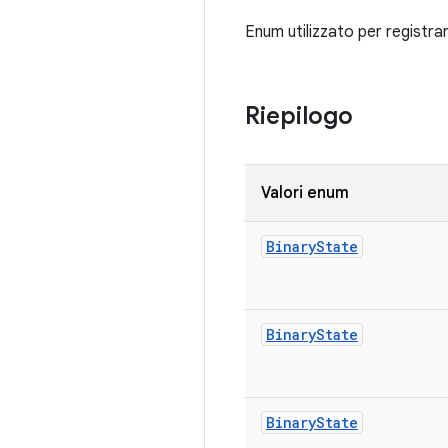
Enum utilizzato per registr
Riepilogo
Valori enum
Binary
State
Binary
State
Binary
State