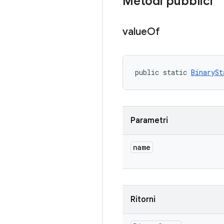
Metodi pubblici
value
Of
public static 
BinarySt
Parametri
name
Ritorni