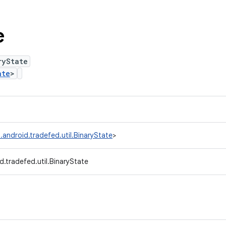
e
ryState
ate
>
.android.tradefed.util.BinaryState
>
.tradefed.util.BinaryState