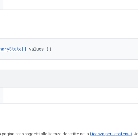
naryState[]
 values ()
a pagina sono soggetti alle licenze descritte nella
Licenza per i contenuti
. 