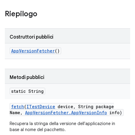
Riepilogo
Costruttori pubblici
App
Version
Fetcher
()
Metodi pubblici
static String
fetch
(
ITest
Device
device
,
String package
Name
,
App
Version
Fetcher
.
App
Version
Info
info)
Recupera la stringa della versione dell'applicazione in
base al nome del pacchetto.