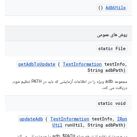
()
Adb
Utils
روش های عمومی
static File
get
Adb
To
Update
(
Test
Information
test
Info
,
String adb
Path)
مجموعه adb ویژه را در اطلاعات آزمایشی که باید در PATH تنظیم شود،
دریافت می کند.
static void
update
Adb
(
Test
Information
test
Info
,
IRun
Util
run
Util
,
String adb
Path)
در صورت استفاده از نسخه ویژه adb، $PATH را به‌روزرسانی می‌کند.