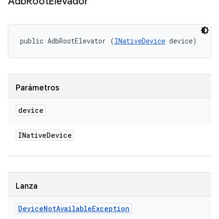
Adb
Root
Elevador
public AdbRootElevator (
INativeDevice
 device)
Parámetros
device
INative
Device
Lanza
Device
Not
Available
Exception