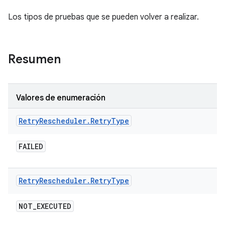
Los tipos de pruebas que se pueden volver a realizar.
Resumen
Valores de enumeración
Retry
Rescheduler
.
Retry
Type
FAILED
Retry
Rescheduler
.
Retry
Type
NOT
_
EXECUTED