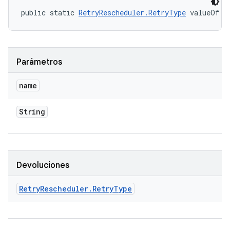
public static 
RetryRescheduler.RetryType
 valueOf (
Parámetros
name
String
Devoluciones
Retry
Rescheduler
.
Retry
Type