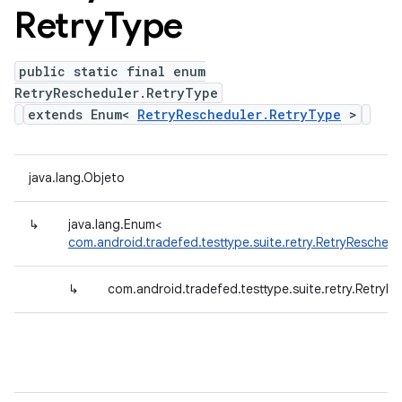
Retry
Type
public static final enum
RetryRescheduler.RetryType
extends Enum<
RetryRescheduler.RetryType
>
java.lang.Objeto
↳
java.lang.Enum<
com.android.tradefed.testtype.suite.retry.RetryReschedu
↳
com.android.tradefed.testtype.suite.retry.RetryR