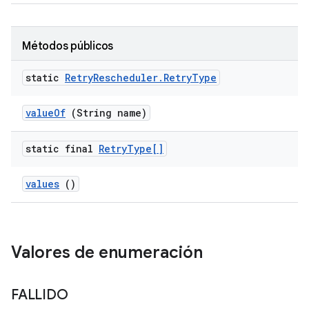
Métodos públicos
static
Retry
Rescheduler
.
Retry
Type
value
Of
(String name)
static final
Retry
Type[]
values
()
Valores de enumeración
FALLIDO