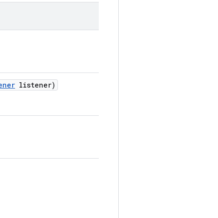
ener
listener)