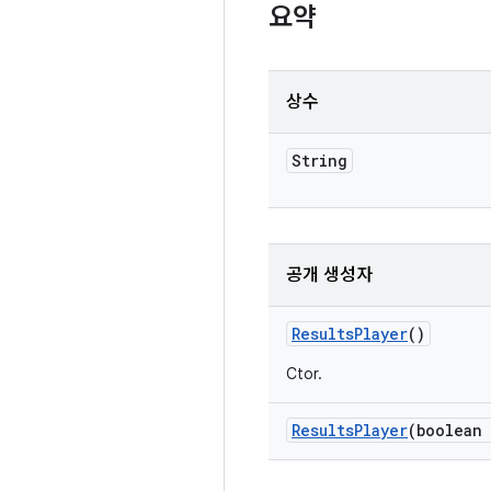
요약
상수
String
공개 생성자
Results
Player
()
Ctor.
Results
Player
(boolean