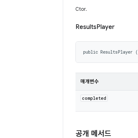
Ctor.
Results
Player
public ResultsPlayer 
매개변수
completed
공개 메서드