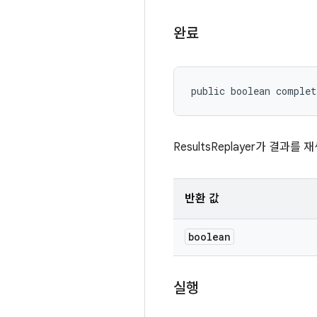
완료
public boolean comple
ResultsReplayer가 결과
반환 값
boolean
실행