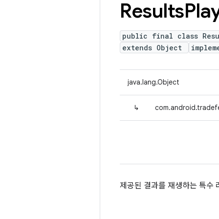
Results
Pla
public final class Resu
extends Object
implem
java.lang.Object
↳
com.android.tradefe
제공된 결과를 재생하는 특수 