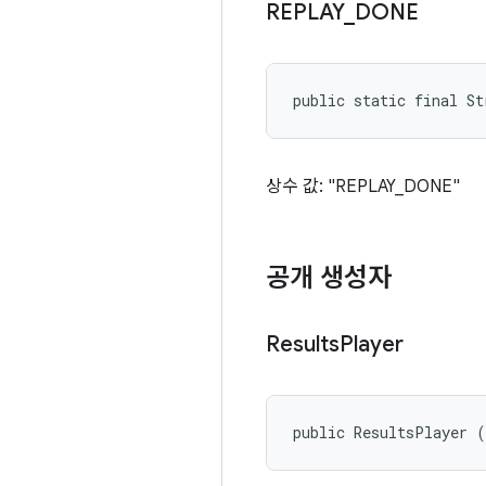
REPLAY
_
DONE
public static final S
상수 값: "REPLAY_DONE"
공개 생성자
Results
Player
public ResultsPlayer 