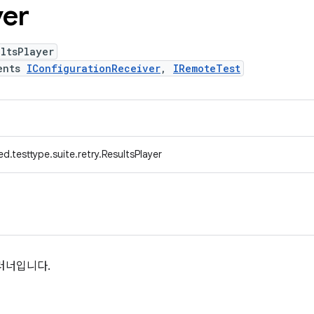
yer
ltsPlayer
ents
IConfigurationReceiver
,
IRemoteTest
d.testtype.suite.retry.ResultsPlayer
러너입니다.