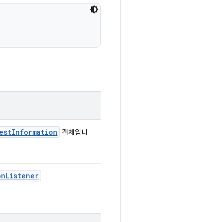
est
Information
객체입니
on
Listener