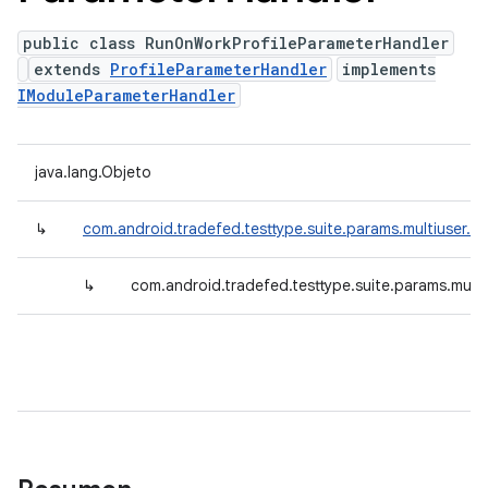
public class RunOnWorkProfileParameterHandler
extends
ProfileParameterHandler
implements
IModuleParameterHandler
java.lang.Objeto
↳
com.android.tradefed.testtype.suite.params.multiuser.Pr
↳
com.android.tradefed.testtype.suite.params.mult