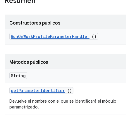
Resumen
Constructores públicos
Run
On
Work
Profile
Parameter
Handler
()
Métodos públicos
String
get
Parameter
Identifier
()
Devuelve el nombre con el que se identificará el módulo
parametrizado.