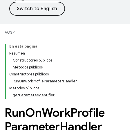
AOSP
En esta página
Resumen
Constructores públicos
Métodos públicos
Constructores públicos
RunOnWorkProfileParameterHandler
Métodos públicos
getParameterIdentifier
Run
On
Work
Profile
Parameter
Handler