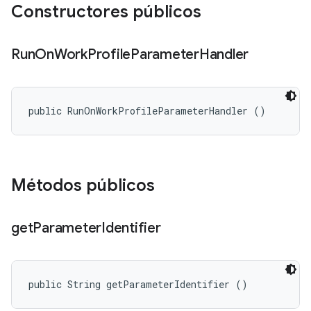
Constructores públicos
Run
On
Work
Profile
Parameter
Handler
public RunOnWorkProfileParameterHandler ()
Métodos públicos
get
Parameter
Identifier
public String getParameterIdentifier ()