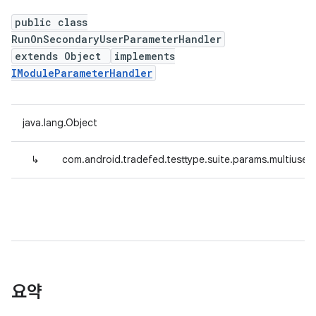
public class
RunOnSecondaryUserParameterHandler
extends Object
implements
IModuleParameterHandler
java.lang.Object
↳
com.android.tradefed.testtype.suite.params.multius
요약