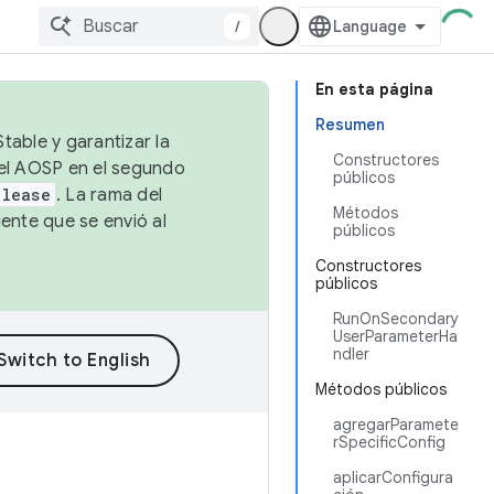
/
En esta página
Resumen
table y garantizar la
Constructores
 el AOSP en el segundo
públicos
elease
. La rama del
Métodos
ente que se envió al
públicos
Constructores
públicos
RunOnSecondary
UserParameterHa
ndler
Métodos públicos
agregarParamete
rSpecificConfig
aplicarConfigura