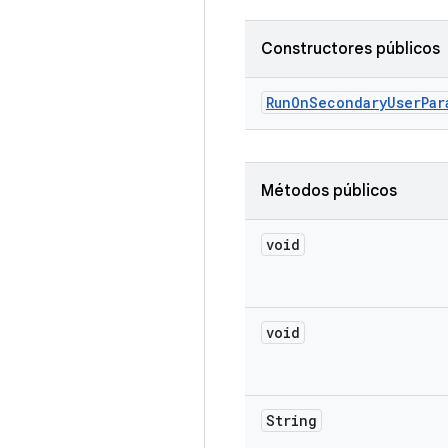
Constructores públicos
Run
On
Secondary
User
Par
Métodos públicos
void
void
String