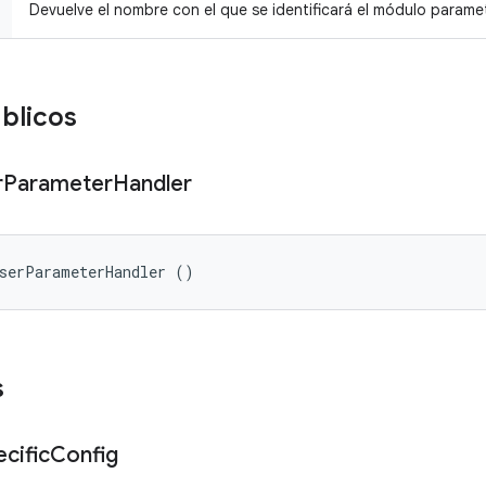
Devuelve el nombre con el que se identificará el módulo parame
úblicos
r
Parameter
Handler
UserParameterHandler ()
s
cific
Config