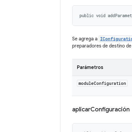
public void addParamet
Se agrega a
IConfigurati
preparadores de destino de 
Parámetros
module
Configuration
aplicar
Configuración