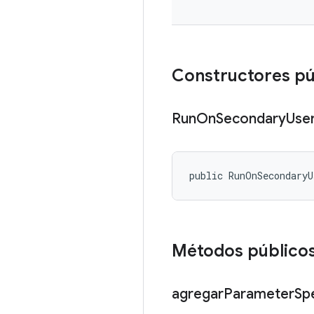
Constructores p
Run
On
Secondary
Use
public RunOnSecondary
Métodos público
agregar
Parameter
Spe