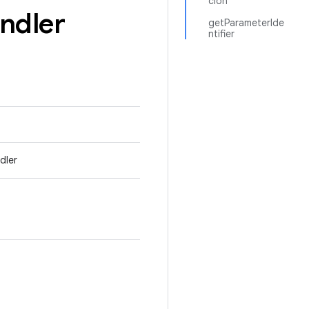
ción
ndler
getParameterIde
ntifier
dler