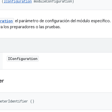
 (
IConfiguration
 moduleConfiguration)
ration
el parámetro de configuración del módulo específico. 
ra los preparadores o las pruebas.
IConfiguration
er
meterIdentifier ()