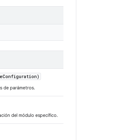
e
Configuration)
as de parámetros.
ción del módulo específico.