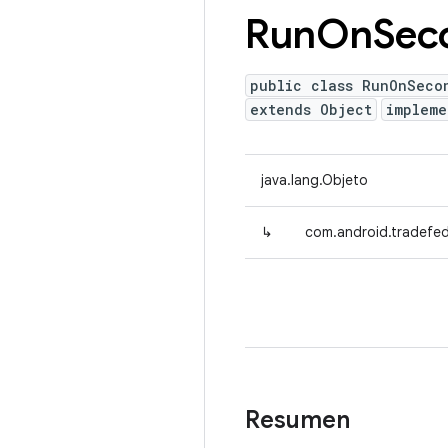
Run
On
Sec
public class RunOnSeco
extends Object
implem
java.lang.Objeto
↳
com.android.tradefed
Resumen