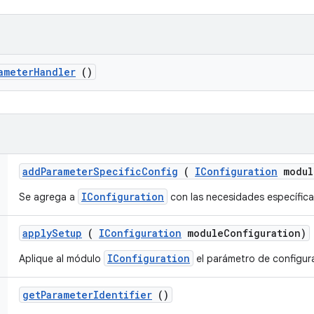
ameter
Handler
()
add
Parameter
Specific
Config
(
IConfiguration
modul
IConfiguration
Se agrega a
con las necesidades específic
apply
Setup
(
IConfiguration
module
Configuration)
IConfiguration
Aplique al módulo
el parámetro de configura
get
Parameter
Identifier
()