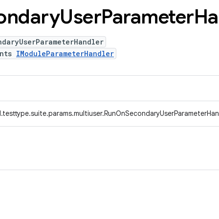
ondary
User
Parameter
Ha
ndaryUserParameterHandler
ents
IModuleParameterHandler
.testtype.suite.params.multiuser.RunOnSecondaryUserParameterHan