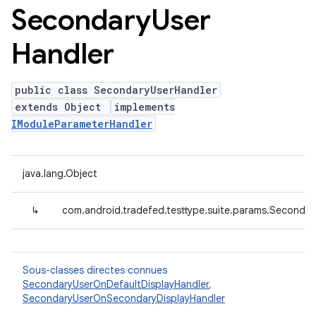
Secondary
User
Handler
public class SecondaryUserHandler
extends Object
implements
IModuleParameterHandler
java.lang.Object
↳
com.android.tradefed.testtype.suite.params.Secondar
Sous-classes directes connues
SecondaryUserOnDefaultDisplayHandler
,
SecondaryUserOnSecondaryDisplayHandler