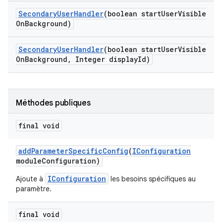
Secondary
User
Handler
(boolean start
User
Visible
On
Background)
Secondary
User
Handler
(boolean start
User
Visible
On
Background
,
Integer display
Id)
Méthodes publiques
final void
add
Parameter
Specific
Config
(
IConfiguration
module
Configuration)
IConfiguration
Ajoute à
les besoins spécifiques au
paramètre.
final void