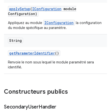
apply
Setup
(
IConfiguration
module
Configuration)
IConfiguration
Appliquez au module
la configuration
du module spécifique au paramètre.
String
get
Parameter
Identifier
()
Renvoie le nom sous lequel le module paramétré sera
identifié.
Constructeurs publics
Secondary
User
Handler