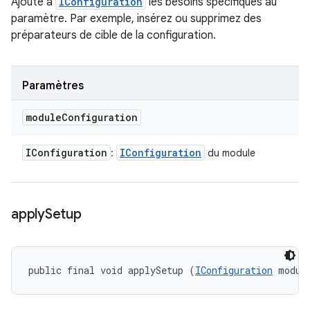
Ajoute à
IConfiguration
les besoins spécifiques au
paramètre. Par exemple, insérez ou supprimez des
préparateurs de cible de la configuration.
Paramètres
module
Configuration
IConfiguration
IConfiguration
:
du module
apply
Setup
public final void applySetup (
IConfiguration
 modul