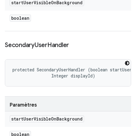
start
User
Visible
On
Background
boolean
Secondary
User
Handler
protected SecondaryUserHandler (boolean startUserVi
                Integer displayId)
Paramètres
start
User
Visible
On
Background
boolean