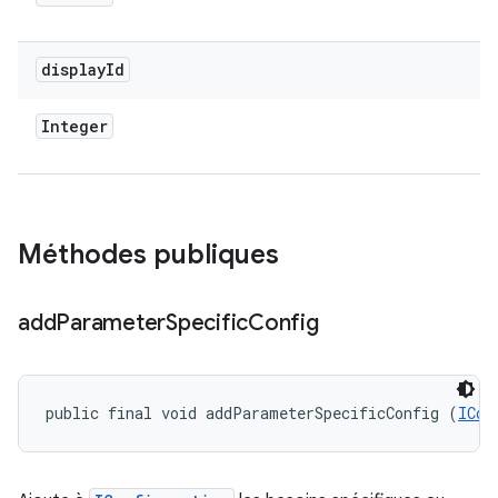
display
Id
Integer
Méthodes publiques
add
Parameter
Specific
Config
public final void addParameterSpecificConfig (
ICon