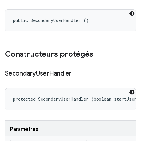
public SecondaryUserHandler ()
Constructeurs protégés
Secondary
User
Handler
protected SecondaryUserHandler (boolean startUserV
Paramètres