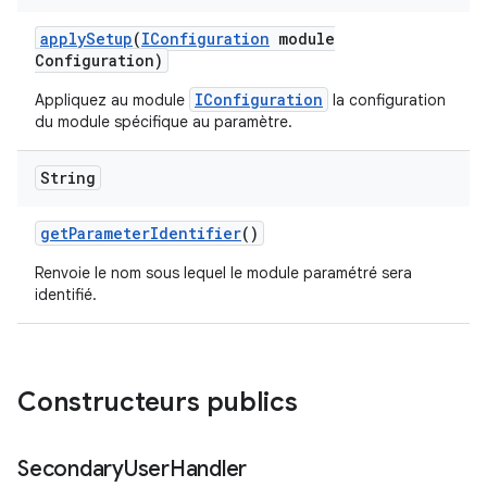
apply
Setup
(
IConfiguration
module
Configuration)
IConfiguration
Appliquez au module
la configuration
du module spécifique au paramètre.
String
get
Parameter
Identifier
()
Renvoie le nom sous lequel le module paramétré sera
identifié.
Constructeurs publics
Secondary
User
Handler