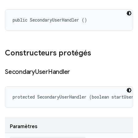
public SecondaryUserHandler ()
Constructeurs protégés
Secondary
User
Handler
protected SecondaryUserHandler (boolean startUserV
Paramètres