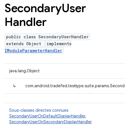
Secondary
User
Handler
public class SecondaryUserHandler
extends Object
implements
IModuleParameterHandler
java.lang.Object
↳
com.android.tradefed.testtype.suite.params.Secondar
Sous-classes directes connues
SecondaryUserOnDefaultDisplayHandler
,
SecondaryUserOnSecondaryDisplayHandler