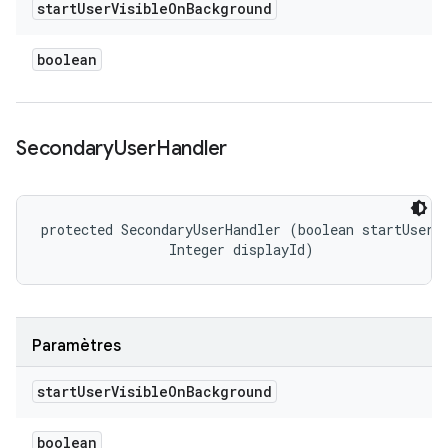
start
User
Visible
On
Background
boolean
Secondary
User
Handler
protected SecondaryUserHandler (boolean startUserVi
                Integer displayId)
Paramètres
start
User
Visible
On
Background
boolean