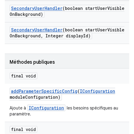
Secondary
User
Handler
(boolean start
User
Visible
On
Background)
Secondary
User
Handler
(boolean start
User
Visible
On
Background
,
Integer display
Id)
Méthodes publiques
final void
add
Parameter
Specific
Config
(
IConfiguration
module
Configuration)
IConfiguration
Ajoute à
les besoins spécifiques au
paramètre.
final void