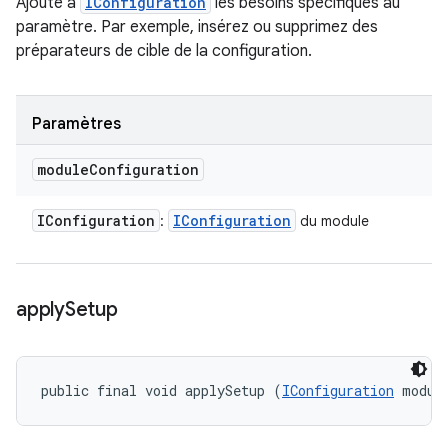
Ajoute à
IConfiguration
les besoins spécifiques au
paramètre. Par exemple, insérez ou supprimez des
préparateurs de cible de la configuration.
Paramètres
module
Configuration
IConfiguration
IConfiguration
:
du module
apply
Setup
public final void applySetup (
IConfiguration
 modul