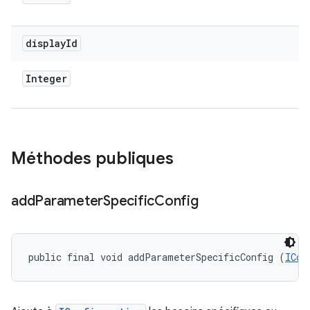
display
Id
Integer
Méthodes publiques
add
Parameter
Specific
Config
public final void addParameterSpecificConfig (
ICon