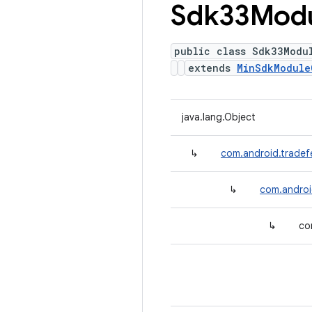
Sdk33Mod
public class Sdk33Modu
extends
MinSdkModule
java.lang.Object
↳
com.android.tradef
↳
com.androi
↳
co