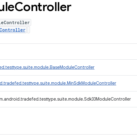
ule
Controller
leController
Controller
ed.testtype.suite.module.BaseModuleController
d.tradefed.testtype.suite.module.MinSdkModuleController
m.android.tradefed.testtype.suite.module.Sdk33ModuleController