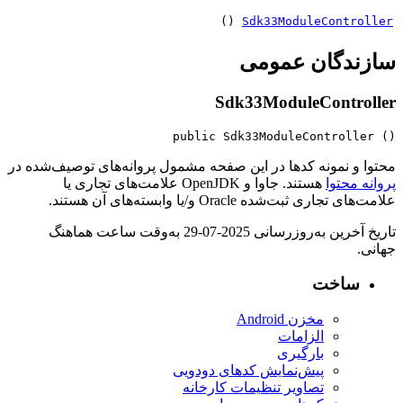
()
Sdk33ModuleContr
ندگان عمومی
Sdk33ModuleContro
public Sdk33ModuleControll
و نمونه کدها در این صفحه مشمول پروانه‌های توصیف‌شده در
 محتوا
هستند. جاوا و OpenJDK علامت‌های تجاری یا
اری ثبت‌شده Oracle و/یا وابسته‌های آن هستند.
تاریخ آخرین به‌روزرسانی 2025-07-29 به‌وقت ساعت هماهنگ
ساخت
مخزن Android
الزامات
بارگیری
پیش‌نمایش کدهای دودویی
تصاویر تنظیمات کارخانه