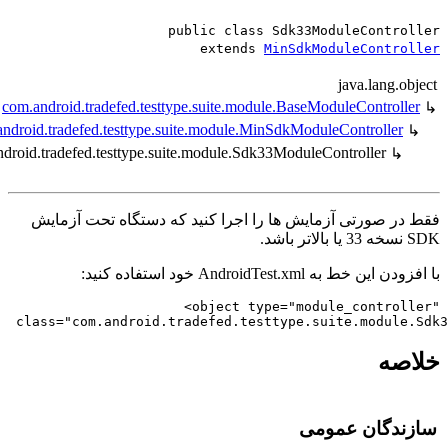
public class Sdk33ModuleContr
extends
MinSdkModuleContr
java.lang.
com.android.tradefed.testtype.suite.module.BaseModuleControl
com.android.tradefed.testtype.suite.module.MinSdkModuleController
com.android.tradefed.testtype.suite.module.Sdk33ModuleController
↳
 صورتی آزمایش ها را اجرا کنید که دستگاه تحت آزمایش
ط به AndroidTest.xml خود استفاده کنید:
<object type="module_control
 class="com.android.tradefed.testtype.suite.modul
صه
دگان عمومی