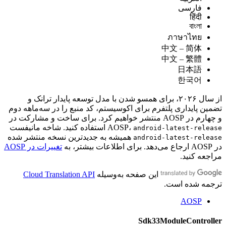
فارسی
हिंदी
বাংলা
ภาษาไทย
中文 – 简体
中文 – 繁體
日本語
한국어
از سال ۲۰۲۶، برای همسو شدن با مدل توسعه پایدار ترانک و
پایداری پلتفرم برای اکوسیستم، کد منبع را در سه‌ماهه دوم
و چهارم در AOSP منتشر خواهیم کرد. برای ساخت و مشارکت در
AOSP،
استفاده کنید. شاخه مانیفست
android-latest-re
همیشه به جدیدترین نسخه منتشر شده
android-latest-re
تغییرات در AOSP
 کنید.
این صفحه به‌وسیله
 شده است.
AOSP
Sdk33ModuleContr