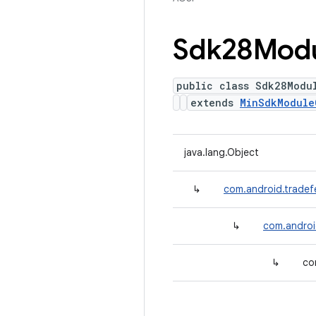
Sdk28Mod
public class Sdk28Modu
extends
MinSdkModule
java.lang.Object
↳
com.android.tradef
↳
com.androi
↳
co