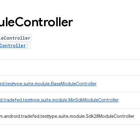
ule
Controller
leController
Controller
ed.testtype.suite.module.BaseModuleController
d.tradefed.testtype.suite.module.MinSdkModuleController
m.android.tradefed.testtype.suite.module.Sdk28ModuleController