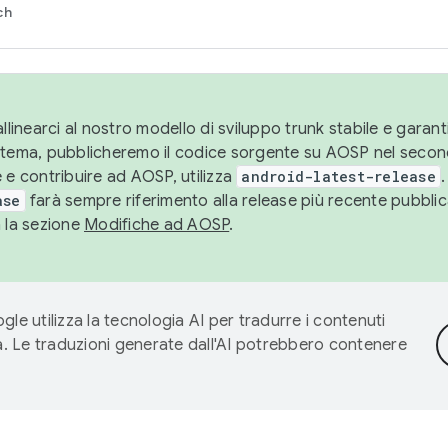
ch
llinearci al nostro modello di sviluppo trunk stabile e garantir
istema, pubblicheremo il codice sorgente su AOSP nel secon
 e contribuire ad AOSP, utilizza
android-latest-release
.
ase
farà sempre riferimento alla release più recente pubbli
a la sezione
Modifiche ad AOSP
.
gle utilizza la tecnologia AI per tradurre i contenuti
ta. Le traduzioni generate dall'AI potrebbero contenere