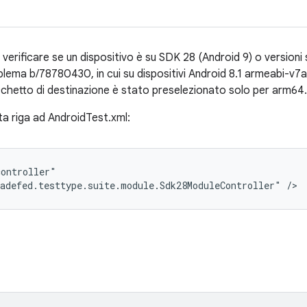
 verificare se un dispositivo è su SDK 28 (Android 9) o version
roblema b/78780430, in cui su dispositivi Android 8.1 armeabi-v7a,
hetto di destinazione è stato preselezionato solo per arm64.
sta riga ad AndroidTest.xml:
ontroller"

adefed.testtype.suite.module.Sdk28ModuleController" />