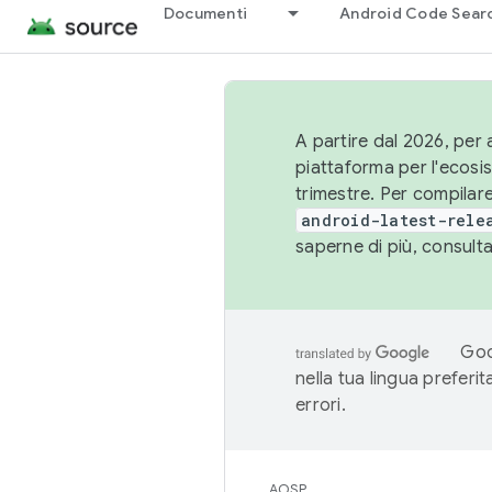
Documenti
Android Code Sear
A partire dal 2026, per a
piattaforma per l'ecos
trimestre. Per compilare
android-latest-rele
saperne di più, consult
Goo
nella tua lingua preferi
errori.
AOSP