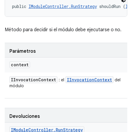
public 
IModuleController.RunStrategy
 shouldRun (
II
Método para decidir si el módulo debe ejecutarse o no.
Parámetros
context
IInvocation
Context
IInvocation
Context
: el
del
módulo
Devoluciones
IModule
Controller
.
Run
Strategy