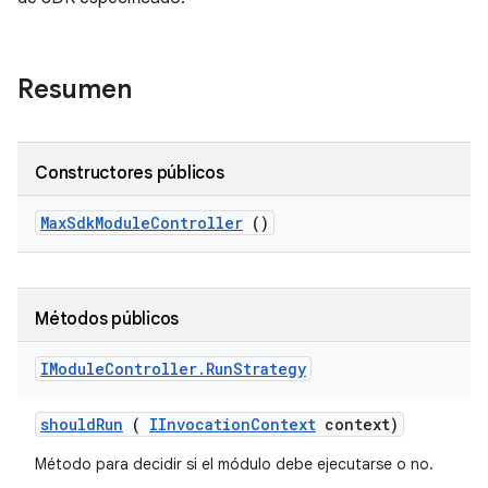
Resumen
Constructores públicos
Max
Sdk
Module
Controller
()
Métodos públicos
IModule
Controller
.
Run
Strategy
should
Run
(
IInvocation
Context
context)
Método para decidir si el módulo debe ejecutarse o no.