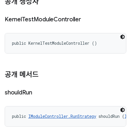
공개 생성자
Kernel
Test
Module
Controller
public KernelTestModuleController ()
공개 메서드
should
Run
public 
IModuleController.RunStrategy
 shouldRun (
II