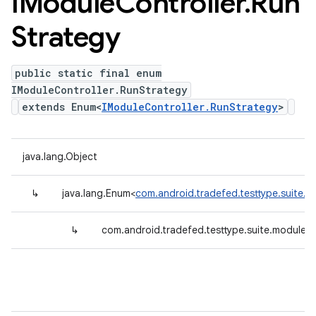
IModule
Controller
.
Run
Strategy
public static final enum
IModuleController.RunStrategy
extends Enum<
IModuleController.RunStrategy
>
java.lang.Object
↳
java.lang.Enum<
com.android.tradefed.testtype.suite.m
↳
com.android.tradefed.testtype.suite.module.I