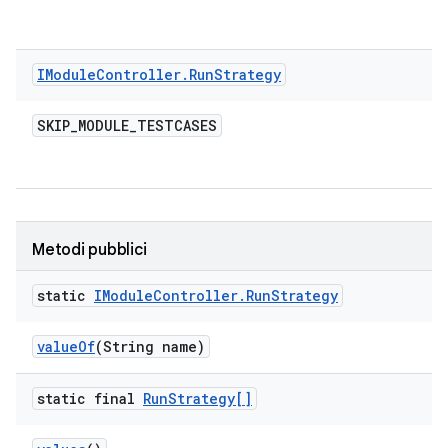
IModule
Controller
.
Run
Strategy
SKIP
_
MODULE
_
TESTCASES
Metodi pubblici
static
IModule
Controller
.
Run
Strategy
value
Of
(String name)
static final
Run
Strategy[]