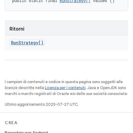
public static final 
RunStrategy[]
 values ()
Ritorni
Run
Strategy[]
I campioni di contenuti e codice in questa pagina sono soggetti alle
licenze descritte nella
Licenza per i contenuti
. Java e OpenJDK sono
marchi o marchi registrati di Oracle e/o delle sue società consociate.
Ultimo aggiornamento 2025-07-27 UTC.
CREA
Repository per Android