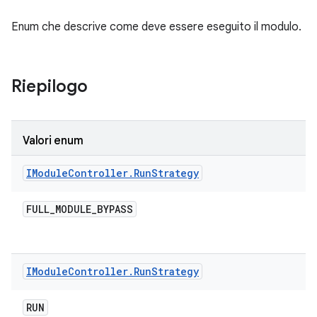
Enum che descrive come deve essere eseguito il modulo.
Riepilogo
Valori enum
IModule
Controller
.
Run
Strategy
FULL
_
MODULE
_
BYPASS
IModule
Controller
.
Run
Strategy
RUN