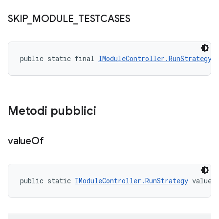
SKIP
_
MODULE
_
TESTCASES
public static final 
IModuleController.RunStrategy
 
Metodi pubblici
value
Of
public static 
IModuleController.RunStrategy
 valueO