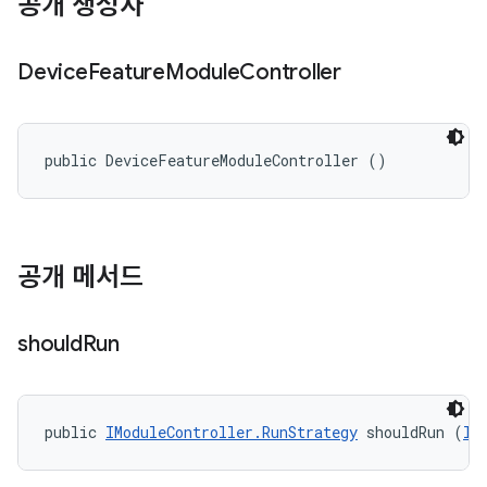
공개 생성자
Device
Feature
Module
Controller
public DeviceFeatureModuleController ()
공개 메서드
should
Run
public 
IModuleController.RunStrategy
 shouldRun (
II