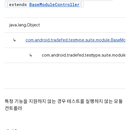
extends
BaseModuleController
java.lang.Object
↳
com.android.tradefed.testtype.suite.module.BaseModu
↳
com.android.tradefed.testtype.suite.module.
특정 기능을 지원하지 않는 경우 테스트를 실행하지 않는 모듈
컨트롤러