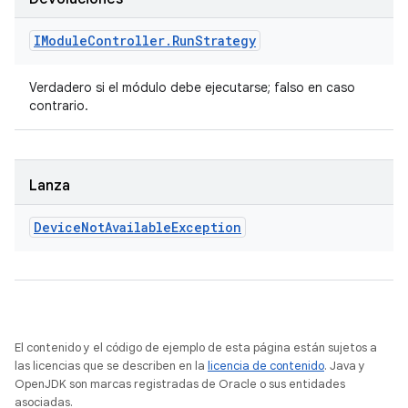
IModule
Controller
.
Run
Strategy
Verdadero si el módulo debe ejecutarse; falso en caso
contrario.
Lanza
Device
Not
Available
Exception
El contenido y el código de ejemplo de esta página están sujetos a
las licencias que se describen en la
licencia de contenido
. Java y
OpenJDK son marcas registradas de Oracle o sus entidades
asociadas.