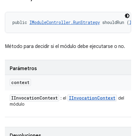
public 
IModuleController.RunStrategy
 shouldRun (
II
Método para decidir si el módulo debe ejecutarse o no.
Parámetros
context
IInvocation
Context
IInvocation
Context
: el
del
módulo
Devoluciones