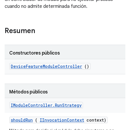
cuando no admite determinada función.
Resumen
Constructores públicos
Device
Feature
Module
Controller
()
Métodos públicos
IModule
Controller
.
Run
Strategy
should
Run
(
IInvocation
Context
context)