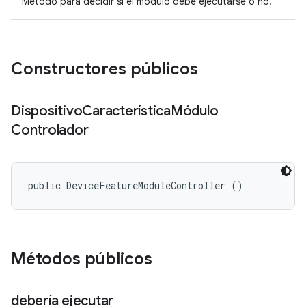
Método para decidir si el módulo debe ejecutarse o no.
Constructores públicos
Dispositivo
Característica
Módulo
Controlador
public DeviceFeatureModuleController ()
Métodos públicos
debería ejecutar