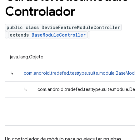
Controlador
public class DeviceFeatureModuleController
extends
BaseModuleController
java.lang.Objeto
↳
com.android.tradefed.testtype.suite.module.BaseModule
↳
com.android.tradefed.testtype.suite.module.Devi
Un controlador de módulo para no ejecutar pruebas