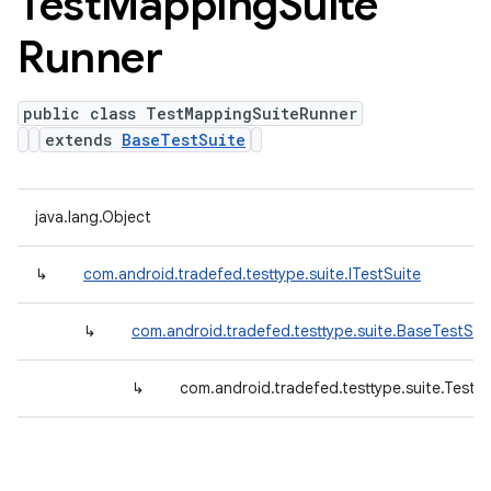
Test
Mapping
Suite
Runner
public class TestMappingSuiteRunner
extends
BaseTestSuite
java.lang.Object
↳
com.android.tradefed.testtype.suite.ITestSuite
↳
com.android.tradefed.testtype.suite.BaseTestSui
↳
com.android.tradefed.testtype.suite.Test