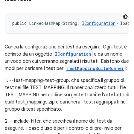
public LinkedHashMap<String, 
IConfiguration
> loadT
Carica la configurazione dei test da eseguire. Ogni test è
definito da un oggetto
IConfiguration
e da un nome
univoco con cui verranno segnalati i risultati. Esistono due
modi per caricare i test per
TestMappingSuiteRunner
:
1. --test-mapping-test-group, che specifica il gruppo di
test nei file TEST_MAPPING. Il runner analizzerà tutti i file
TEST_MAPPING nel codice sorgente tramite l'artefatto di
build test_mappings.zip e caricherà i test raggruppati nel
gruppo di test specificato.
2. --include-filter, che specifica il nome del test da
eseguire. Il caso d'uso è per il controllo di pre-invio per