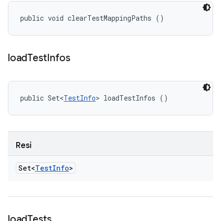
public void clearTestMappingPaths ()
load
Test
Infos
public Set<
TestInfo
> loadTestInfos ()
Resi
Set<
Test
Info
>
load
Tests