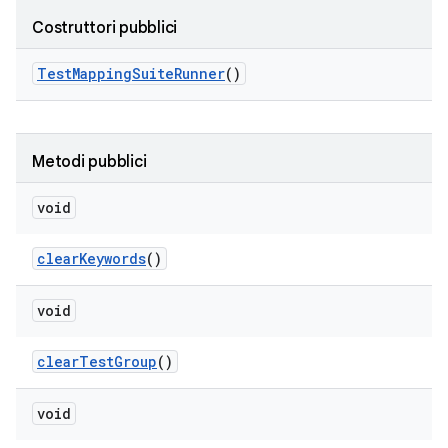
Costruttori pubblici
Test
Mapping
Suite
Runner
()
Metodi pubblici
void
clear
Keywords
()
void
clear
Test
Group
()
void