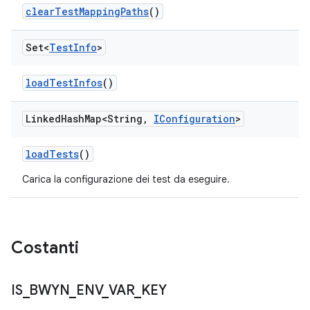
clear
Test
Mapping
Paths
()
Set<
Test
Info
>
load
Test
Infos
()
Linked
Hash
Map<String
,
IConfiguration
>
load
Tests
()
Carica la configurazione dei test da eseguire.
Costanti
IS
_
BWYN
_
ENV
_
VAR
_
KEY