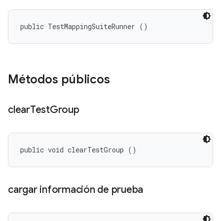
public TestMappingSuiteRunner ()
Métodos públicos
clear
Test
Group
public void clearTestGroup ()
cargar información de prueba