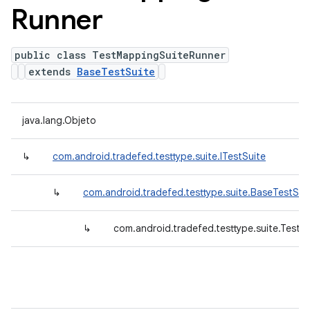
Runner
public class TestMappingSuiteRunner
extends
BaseTestSuite
java.lang.Objeto
↳
com.android.tradefed.testtype.suite.ITestSuite
↳
com.android.tradefed.testtype.suite.BaseTestSui
↳
com.android.tradefed.testtype.suite.Test