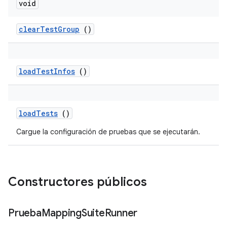
void
clear
Test
Group
()
load
Test
Infos
()
load
Tests
()
Cargue la configuración de pruebas que se ejecutarán.
Constructores públicos
Prueba
Mapping
Suite
Runner