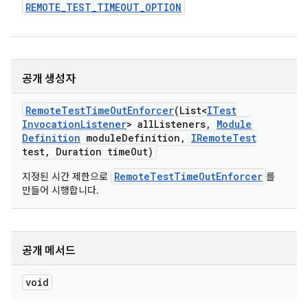
REMOTE
_
TEST
_
TIMEOUT
_
OPTION
공개 생성자
Remote
Test
Time
Out
Enforcer
(List<
ITest
Invocation
Listener
> all
Listeners
,
Module
Definition
module
Definition
,
IRemote
Test
test
,
Duration time
Out)
RemoteTestTimeOutEnforcer
지정된 시간 제한으로
를
만들어 시행합니다.
공개 메서드
void