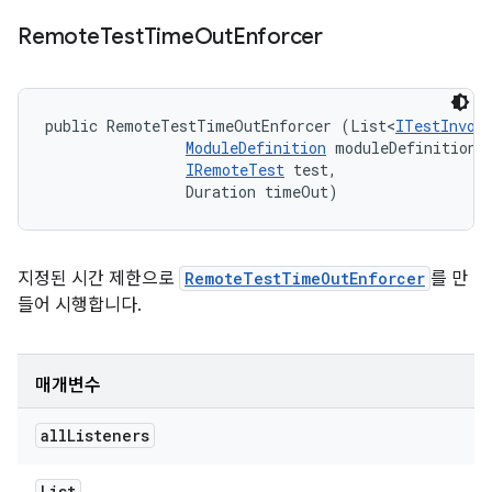
Remote
Test
Time
Out
Enforcer
public RemoteTestTimeOutEnforcer (List<
ITestInvoc
ModuleDefinition
 moduleDefinition, 
IRemoteTest
 test, 

                Duration timeOut)
지정된 시간 제한으로
RemoteTestTimeOutEnforcer
를 만
들어 시행합니다.
매개변수
all
Listeners
List