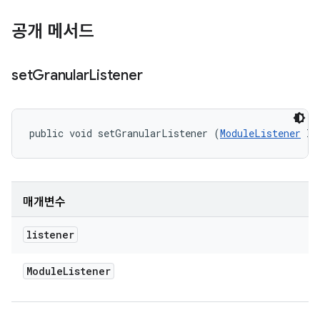
공개 메서드
set
Granular
Listener
public void setGranularListener (
ModuleListener
 li
매개변수
listener
Module
Listener