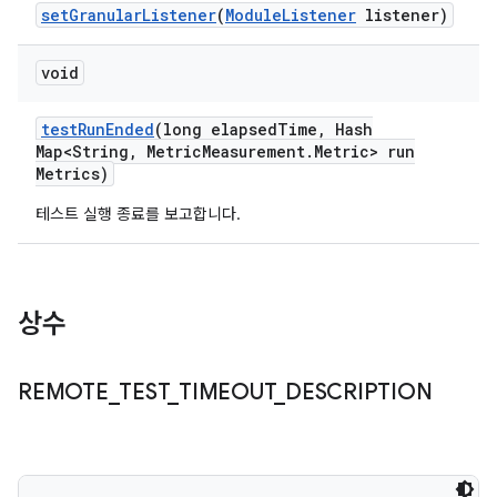
set
Granular
Listener
(
Module
Listener
listener)
void
test
Run
Ended
(long elapsed
Time
,
Hash
Map<String
,
Metric
Measurement
.
Metric> run
Metrics)
테스트 실행 종료를 보고합니다.
상수
REMOTE
_
TEST
_
TIMEOUT
_
DESCRIPTION