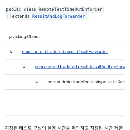
public class RemoteTestTimeOutEnforcer
extends
ResultAndLogForwarder
java.lang.Object
↳
com.android.tradefed.result.ResultForwarder
↳
com.android.tradefed.result.ResultAndLogForwar
↳
com.android.tradefed.testtype.suite.Rem
지정된 테스트 구성의 실행 시간을 확인하고 지정된 시간 제한