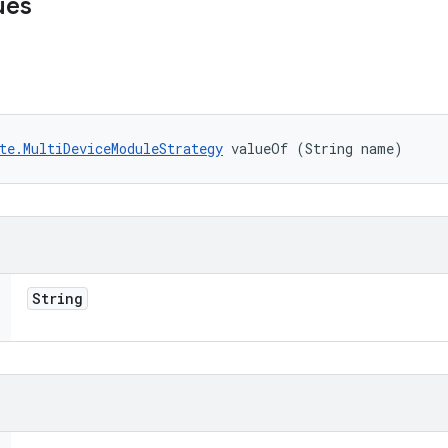
ues
te.MultiDeviceModuleStrategy
 valueOf (String name)
String