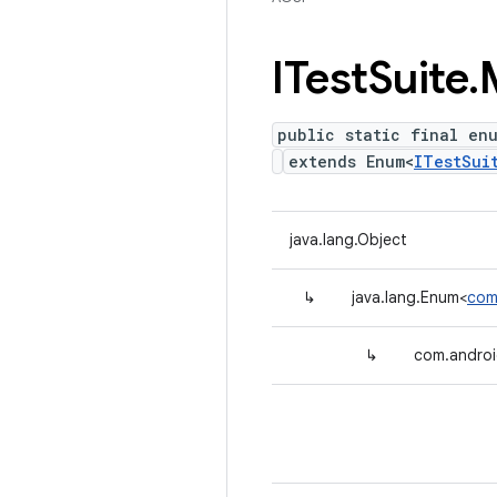
ITest
Suite
.
public static final en
extends Enum<
ITestSui
java.lang.Object
↳
java.lang.Enum<
com
↳
com.androi