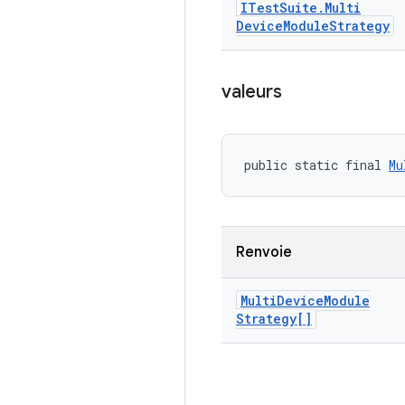
ITest
Suite
.
Multi
Device
Module
Strategy
valeurs
public static final 
Mu
Renvoie
Multi
Device
Module
Strategy[]