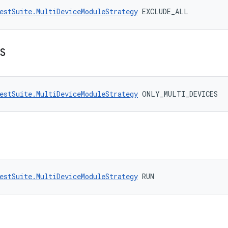
estSuite.MultiDeviceModuleStrategy
 EXCLUDE_ALL
S
estSuite.MultiDeviceModuleStrategy
 ONLY_MULTI_DEVICES
estSuite.MultiDeviceModuleStrategy
 RUN