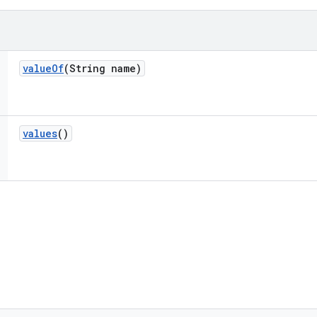
value
Of
(String name)
values
()