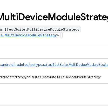
Multi
Device
Module
Strat
um ITestSuite.MultiDeviceModuleStrategy
te.MultiDeviceModuleStrategy
>
.android.tradefed.testtype.suite.ITestSuite.MultiDeviceModuleStrat
d.tradefed.testtype.suite.ITestSuite.MultiDeviceModuleStrategy