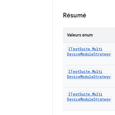
Résumé
Valeurs enum
ITest
Suite
.
Multi
Device
Module
Strategy
ITest
Suite
.
Multi
Device
Module
Strategy
ITest
Suite
.
Multi
Device
Module
Strategy