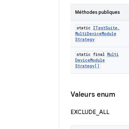
Méthodes publiques
static
ITest
Suite
.
Multi
Device
Module
Strategy
static final
Multi
Device
Module
Strategy[]
Valeurs enum
EXCLUDE
_
ALL