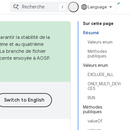
/
Sur cette page
Résumé
antir la stabilité de la
Valeurs enum
ème et au quatrième
 La branche de fichier
Méthodes
publiques
récente envoyée à AOSP.
Valeurs enum
EXCLUDE_ALL
ONLY_MULTI_DEVI
CES
RUN
Méthodes
publiques
valueOf