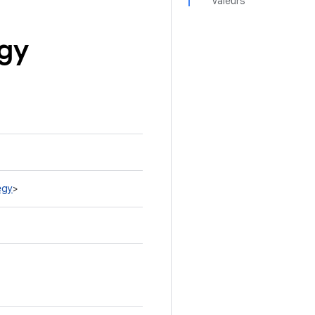
valeurs
egy
egy
>