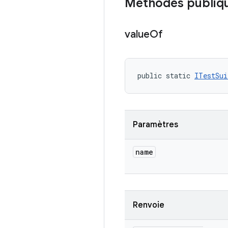
Méthodes publiq
value
Of
public static 
ITestSui
Paramètres
name
Renvoie