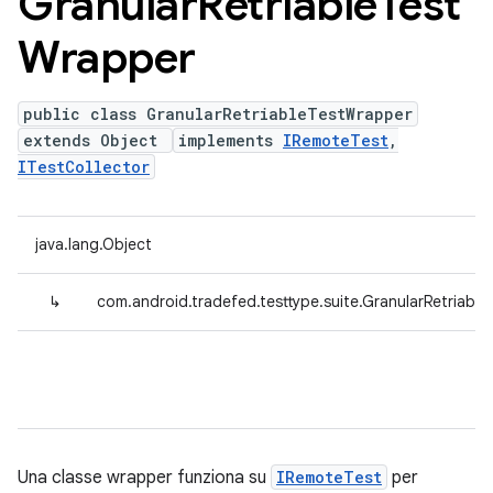
Granular
Retriable
Test
Wrapper
public class GranularRetriableTestWrapper
extends Object
implements
IRemoteTest
,
ITestCollector
java.lang.Object
↳
com.android.tradefed.testtype.suite.GranularRetriabl
Una classe wrapper funziona su
IRemoteTest
per