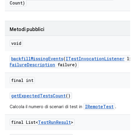
Count)
Metodi pubblici
void
backfill
Missing
Events
(
ITest
Invocation
Listener
lis
Failure
Description
failure)
final int
get
Expected
Tests
Count
()
IRemoteTest
Calcola il numero di scenari di test in
.
final List<
Test
Run
Result
>