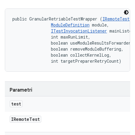
public GranularRetriableTestWrapper (
IRemoteTest
 t
ModuleDefinition
 module, 

ITestInvocationListener
 mainListene
                int maxRunLimit, 

                boolean useModuleResultsForwarder, 
                boolean removeModuleBuffering, 

                boolean collectKernelLog, 

                int targetPreparerRetryCount)
Parametri
test
IRemote
Test