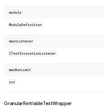
module
Module
Definition
main
Listener
ITest
Invocation
Listener
max
Run
Limit
int
Granular
Retriable
Test
Wrapper