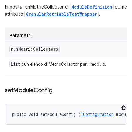
Imposta runMetricCollector di
ModuleDefinition
come
attributo
GranularRetriableTestWrapper
.
Parametri
run
Metric
Collectors
List
: un elenco di MetricCollector per il modulo.
set
Module
Config
public void setModuleConfig (
IConfiguration
 module