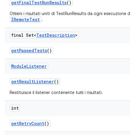
get
Final
Test
Run
Results
()
Ottieni i risultati uniti di TestRunResults da ogni esecuzione di
IRemoteTest
.
final Set<
Test
Description
>
get
Passed
Tests
()
Module
Listener
get
Result
Listener
()
Restituisce il listener contenente tutti i risultati.
int
get
Retry
Count
()