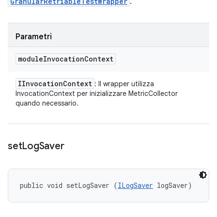
GranularRetriableTestWrapper
.
Parametri
module
Invocation
Context
IInvocation
Context
: Il wrapper utilizza
InvocationContext per inizializzare MetricCollector
quando necessario.
set
Log
Saver
public void setLogSaver (
ILogSaver
 logSaver)