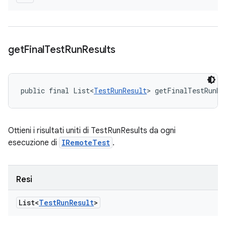
get
Final
Test
Run
Results
public final List<
TestRunResult
> getFinalTestRunRe
Ottieni i risultati uniti di TestRunResults da ogni
esecuzione di
IRemoteTest
.
Resi
List<
Test
Run
Result
>