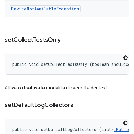
Device
Not
Available
Exception
set
Collect
Tests
Only
public void setCollectTestsOnly (boolean shouldCol
Attiva o disattiva la modalità di raccolta dei test
set
Default
Log
Collectors
public void setDefaultLogCollectors (List<
IMetricC