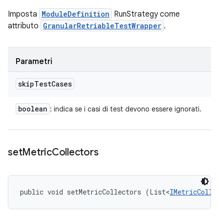
Imposta
ModuleDefinition
RunStrategy come
attributo
GranularRetriableTestWrapper
.
Parametri
skip
Test
Cases
boolean
: indica se i casi di test devono essere ignorati.
set
Metric
Collectors
public void setMetricCollectors (List<
IMetricColle