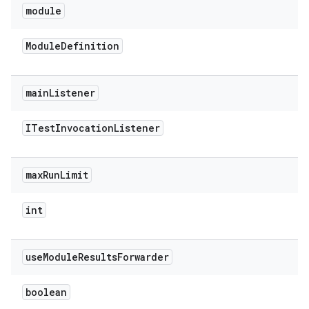
module
Module
Definition
main
Listener
ITest
Invocation
Listener
max
Run
Limit
int
use
Module
Results
Forwarder
boolean