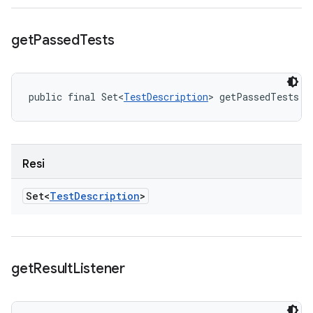
get
Passed
Tests
public final Set<
TestDescription
> getPassedTests (
Resi
Set<
Test
Description
>
get
Result
Listener