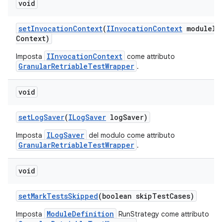
void
set
Invocation
Context
(
IInvocation
Context
module
In
Context)
IInvocationContext
Imposta
come attributo
GranularRetriableTestWrapper
.
void
set
Log
Saver
(
ILog
Saver
log
Saver)
ILogSaver
Imposta
del modulo come attributo
GranularRetriableTestWrapper
.
void
set
Mark
Tests
Skipped
(boolean skip
Test
Cases)
ModuleDefinition
Imposta
RunStrategy come attributo