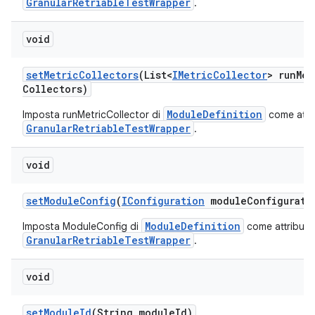
GranularRetriableTestWrapper
.
void
set
Metric
Collectors
(List<
IMetric
Collector
> run
Met
Collectors)
ModuleDefinition
Imposta runMetricCollector di
come attr
GranularRetriableTestWrapper
.
void
set
Module
Config
(
IConfiguration
module
Configurati
ModuleDefinition
Imposta ModuleConfig di
come attributo
GranularRetriableTestWrapper
.
void
set
Module
Id
(String module
Id)