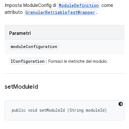
Imposta ModuleConfig di
ModuleDefinition
come
attributo
GranularRetriableTestWrapper
.
Parametri
module
Configuration
IConfiguration
: Fornisci le metriche del modulo.
set
Module
Id
public void setModuleId (String moduleId)