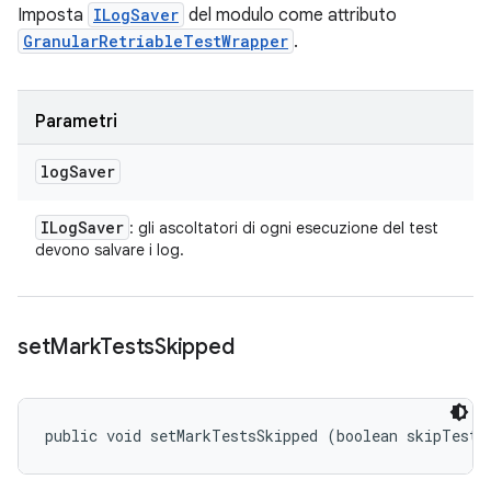
Imposta
ILogSaver
del modulo come attributo
GranularRetriableTestWrapper
.
Parametri
log
Saver
ILog
Saver
: gli ascoltatori di ogni esecuzione del test
devono salvare i log.
set
Mark
Tests
Skipped
public void setMarkTestsSkipped (boolean skipTestC