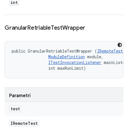
int
Granular
Retriable
Test
Wrapper
public GranularRetriableTestWrapper (
IRemoteTest
 t
ModuleDefinition
 module, 

ITestInvocationListener
 mainListene
                int maxRunLimit)
Parametri
test
IRemote
Test