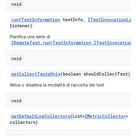
void
run
(
Test
Information
test
Info
,
ITest
Invocation
Lis
listener)
Pianifica una serie di
IRemoteTest.run(TestInformation,ITestInvocationL
void
set
Collect
Tests
Only
(boolean should
Collect
Test)
Attiva o disattiva la modalità di raccolta dei test
void
set
Default
Log
Collectors
(List<
IMetric
Collector
>
collectors)