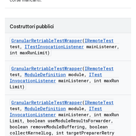
corse mancanti.
Costruttori pubblici
Granular
Retriable
Test
Wrapper
(
IRemote
Test
test
,
ITest
Invocation
Listener
main
Listener
,
int max
Run
Limit)
Granular
Retriable
Test
Wrapper
(
IRemote
Test
test
,
Module
Definition
module
,
ITest
Invocation
Listener
main
Listener
,
int max
Run
Limit)
Granular
Retriable
Test
Wrapper
(
IRemote
Test
test
,
Module
Definition
module
,
ITest
Invocation
Listener
main
Listener
,
int max
Run
Limit
,
boolean use
Module
Results
Forwarder
,
boolean remove
Module
Buffering
,
boolean
collect
Kernel
Log
,
int target
Preparer
Retry