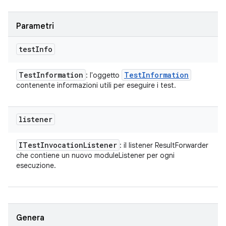
Parametri
test
Info
Test
Information
Test
Information
: l'oggetto
contenente informazioni utili per eseguire i test.
listener
ITest
Invocation
Listener
: il listener ResultForwarder
che contiene un nuovo moduleListener per ogni
esecuzione.
Genera