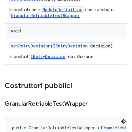
ModuleDefinition
Imposta il nome
come attributo
GranularRetriableTestWrapper
.
void
set
Retry
Decision
(
IRetry
Decision
decision)
IRetryDecision
Imposta il
da utilizzare.
Costruttori pubblici
Granular
Retriable
Test
Wrapper
public GranularRetriableTestWrapper (
IRemoteTest
 t