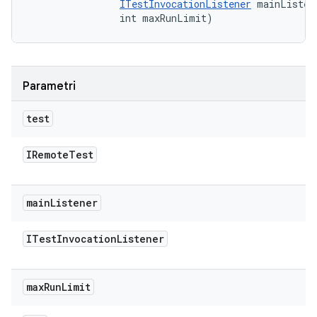
ITestInvocationListener
 mainListene
                int maxRunLimit)
Parametri
test
IRemote
Test
main
Listener
ITest
Invocation
Listener
max
Run
Limit