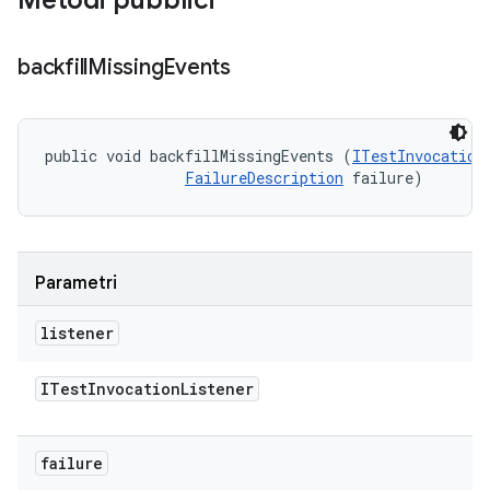
Metodi pubblici
backfill
Missing
Events
public void backfillMissingEvents (
ITestInvocation
FailureDescription
 failure)
Parametri
listener
ITest
Invocation
Listener
failure