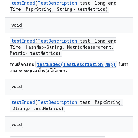
test
Ended
(
Test
Description
test
,
long end
Time
,
Map<String
,
String> test
Metrics)
void
test
Ended
(
Test
Description
test
,
long end
Time
,
Hash
Map<String
,
Metric
Measurement
.
Metric> test
Metrics)
testEnded(TestDescription,Map)
ทางเลือกแทน
ซึ่งเรา
สามารถระบุเวลาสิ้นสุด ได้โดยตรง
void
test
Ended
(
Test
Description
test
,
Map<String
,
String> test
Metrics)
void