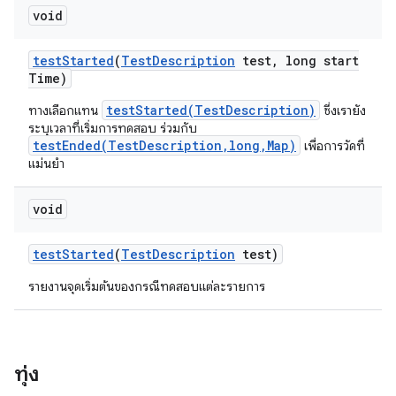
void
test
Started
(
Test
Description
test
,
long start
Time)
testStarted(TestDescription)
ทางเลือกแทน
ซึ่งเรายัง
ระบุเวลาที่เริ่มการทดสอบ ร่วมกับ
testEnded(TestDescription,long,Map)
เพื่อการวัดที่
แม่นยำ
void
test
Started
(
Test
Description
test)
รายงานจุดเริ่มต้นของกรณีทดสอบแต่ละรายการ
ทุ่ง