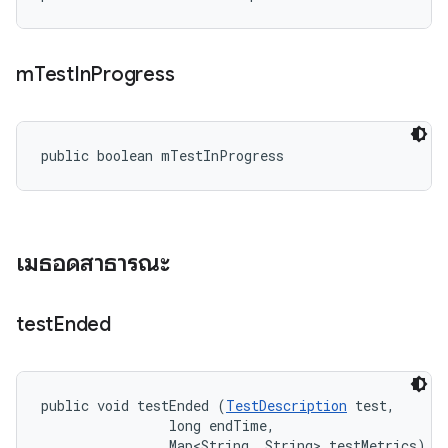
m
Test
In
Progress
public boolean mTestInProgress
เมธอดสาธารณะ
test
Ended
public void testEnded (
TestDescription
 test, 

                long endTime, 

                Map<String, String> testMetrics)