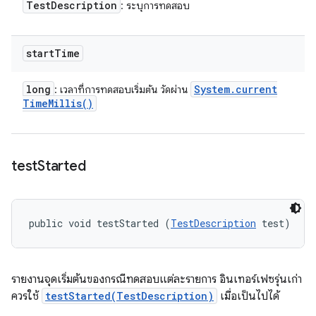
Test
Description
: ระบุการทดสอบ
start
Time
long
System
.
current
: เวลาที่การทดสอบเริ่มต้น วัดผ่าน
Time
Millis(
)
test
Started
public void testStarted (
TestDescription
 test)
รายงานจุดเริ่มต้นของกรณีทดสอบแต่ละรายการ อินเทอร์เฟซรุ่นเก่า
ควรใช้
testStarted(TestDescription)
เมื่อเป็นไปได้