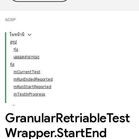
AOSP
ในหน้านี้
สรุป
ทุ่ง
เมธอดสาธารณะ
ทุ่ง
mCurrentTest
mRunEndedReported
mRunStartReported
mTestInProgress
Granular
Retriable
Test
Wrapper
.
Start
End