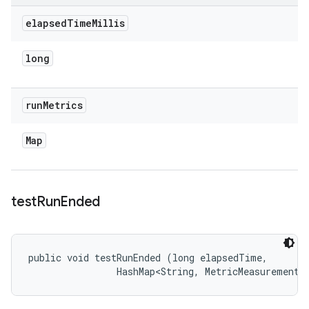
elapsed
Time
Millis
long
run
Metrics
Map
test
Run
Ended
public void testRunEnded (long elapsedTime, 

                HashMap<String, MetricMeasurement.