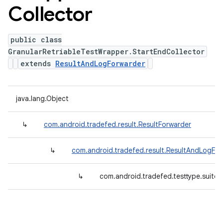
Collector
public class
GranularRetriableTestWrapper.StartEndCollector
extends
ResultAndLogForwarder
java.lang.Object
↳
com.android.tradefed.result.ResultForwarder
↳
com.android.tradefed.result.ResultAndLogFo
↳
com.android.tradefed.testtype.suite.