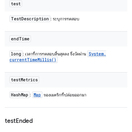
test
Test
Description
: ระบุการทดสอบ
end
Time
long
System
.
: เวลาที่การทดสอบสิ้นสุดลง ซึ่งวัดผ่าน
current
Time
Millis(
)
test
Metrics
Hash
Map
Map
:
ของเมตริกที่ปล่อยออกมา
test
Ended