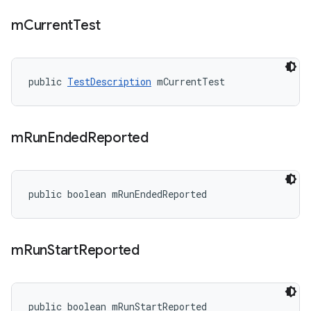
m
Current
Test
public 
TestDescription
 mCurrentTest
m
Run
Ended
Reported
public boolean mRunEndedReported
m
Run
Start
Reported
public boolean mRunStartReported