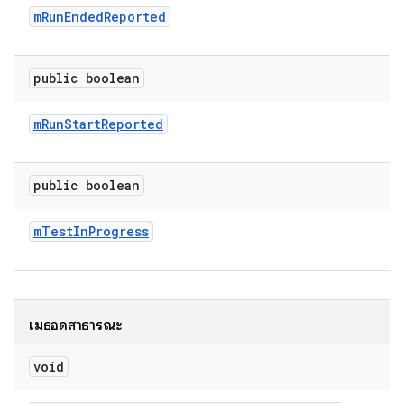
m
Run
Ended
Reported
public boolean
m
Run
Start
Reported
public boolean
m
Test
In
Progress
เมธอดสาธารณะ
void