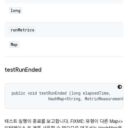
long
run
Metrics
Map
test
Run
Ended
public void testRunEnded (long elapsedTime, 

                HashMap<String, MetricMeasurement.
테스트 실행의 종료를 보고합니다. FIXME: 유형이 다른 Map<>