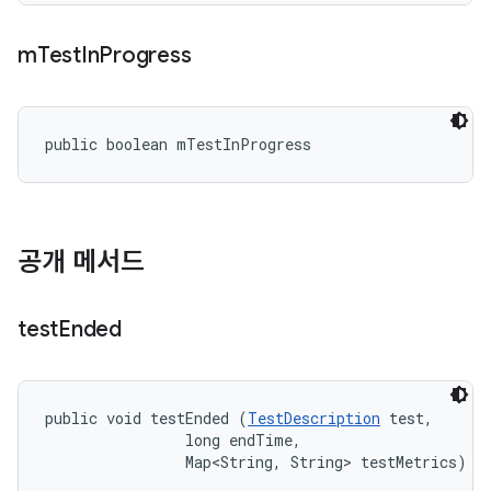
m
Test
In
Progress
public boolean mTestInProgress
공개 메서드
test
Ended
public void testEnded (
TestDescription
 test, 

                long endTime, 

                Map<String, String> testMetrics)