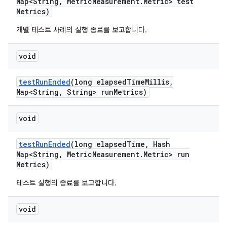
Map<String
,
Metric
Measurement
.
Metric> test
Metrics)
개별 테스트 사례의 실행 종료를 보고합니다.
void
test
Run
Ended
(long elapsed
Time
Millis
,
Map<String
,
String> run
Metrics)
void
test
Run
Ended
(long elapsed
Time
,
Hash
Map<String
,
Metric
Measurement
.
Metric> run
Metrics)
테스트 실행의 종료를 보고합니다.
void