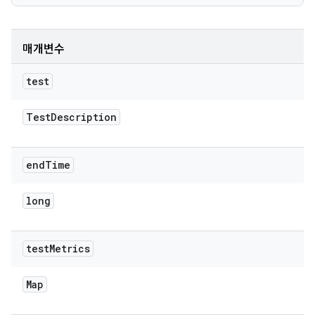
매개변수
test
Test
Description
end
Time
long
test
Metrics
Map