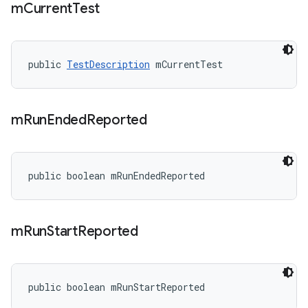
m
Current
Test
public 
TestDescription
 mCurrentTest
m
Run
Ended
Reported
public boolean mRunEndedReported
m
Run
Start
Reported
public boolean mRunStartReported