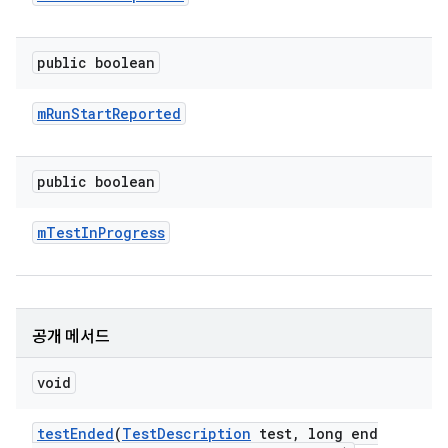
public boolean
m
Run
Start
Reported
public boolean
m
Test
In
Progress
공개 메서드
void
test
Ended
(
Test
Description
test
,
long end