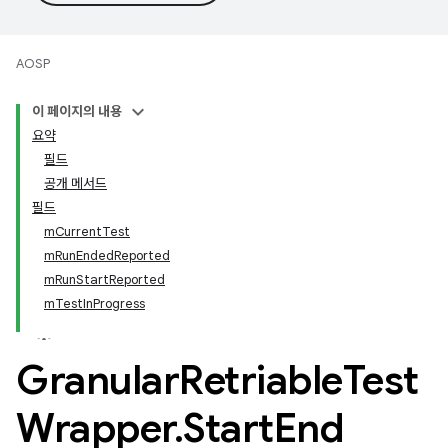
AOSP
이 페이지의 내용
요약
필드
공개 메서드
필드
mCurrentTest
mRunEndedReported
mRunStartReported
mTestInProgress
Granular
Retriable
Test
Wrapper
.
Start
End