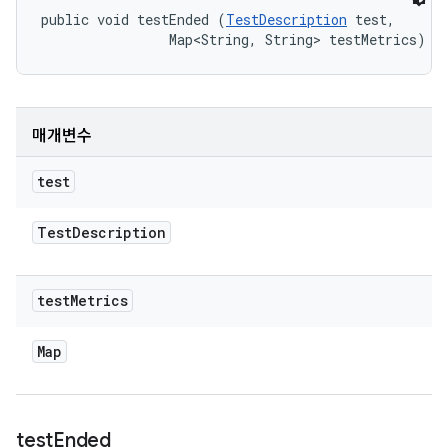
public void testEnded (
TestDescription
 test, 

                Map<String, String> testMetrics)
매개변수
test
Test
Description
test
Metrics
Map
test
Ended