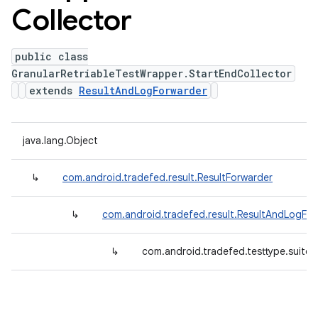
Collector
public class
GranularRetriableTestWrapper.StartEndCollector
extends
ResultAndLogForwarder
java.lang.Object
↳
com.android.tradefed.result.ResultForwarder
↳
com.android.tradefed.result.ResultAndLogFo
↳
com.android.tradefed.testtype.suite.