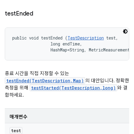
test
Ended
public void testEnded (
TestDescription
 test, 

                long endTime, 

                HashMap<String, MetricMeasurement.
종료 시간을 직접 지정할 수 있는
testEnded(TestDescription,Map)
의 대안입니다. 정확한
측정을 위해
testStarted(TestDescription,long)
와 결
합하세요.
매개변수
test