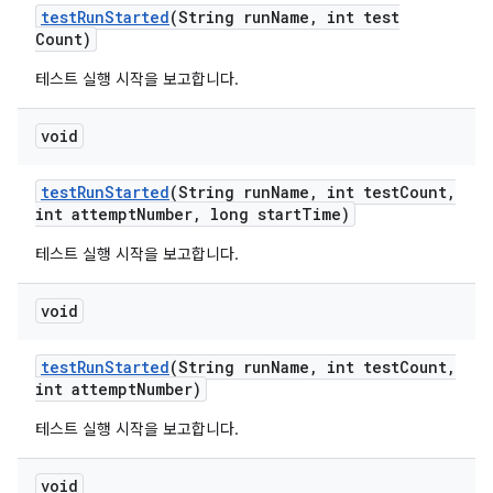
test
Run
Started
(String run
Name
,
int test
Count)
테스트 실행 시작을 보고합니다.
void
test
Run
Started
(String run
Name
,
int test
Count
,
int attempt
Number
,
long start
Time)
테스트 실행 시작을 보고합니다.
void
test
Run
Started
(String run
Name
,
int test
Count
,
int attempt
Number)
테스트 실행 시작을 보고합니다.
void