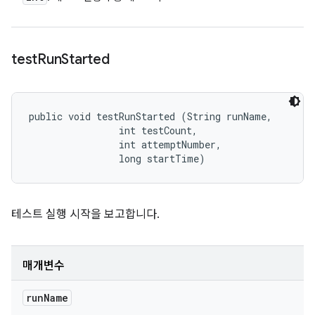
test
Run
Started
public void testRunStarted (String runName, 

                int testCount, 

                int attemptNumber, 

                long startTime)
테스트 실행 시작을 보고합니다.
매개변수
run
Name