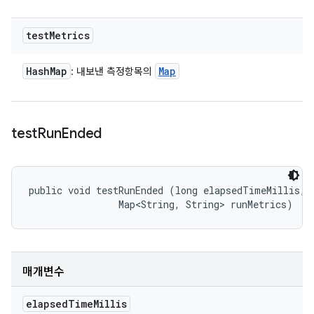
test
Metrics
Hash
Map
Map
: 내보낸 측정항목의
test
Run
Ended
public void testRunEnded (long elapsedTimeMillis, 

                Map<String, String> runMetrics)
매개변수
elapsed
Time
Millis