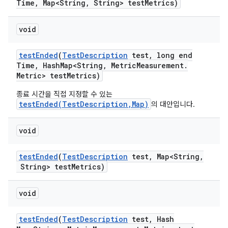
Time
,
Map<String
,
String> test
Metrics)
void
test
Ended
(
Test
Description
test
,
long end
Time
,
Hash
Map<String
,
Metric
Measurement
.
Metric> test
Metrics)
종료 시간을 직접 지정할 수 있는
testEnded(TestDescription,Map)
의 대안입니다.
void
test
Ended
(
Test
Description
test
,
Map<String
,
String> test
Metrics)
void
test
Ended
(
Test
Description
test
,
Hash