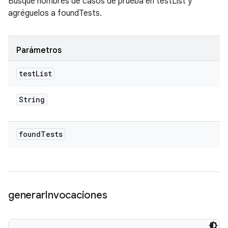
Busque nombres de casos de prueba en testList y
agréguelos a foundTests.
Parámetros
test
List
String
found
Tests
generar
Invocaciones