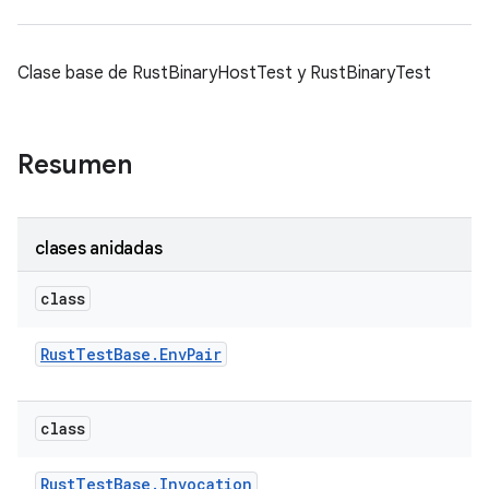
Clase base de RustBinaryHostTest y RustBinaryTest
Resumen
clases anidadas
class
Rust
Test
Base
.
Env
Pair
class
Rust
Test
Base
.
Invocation