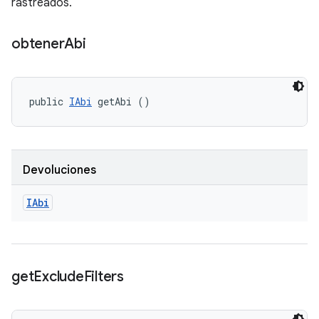
rastreados.
obtener
Abi
public 
IAbi
 getAbi ()
Devoluciones
IAbi
get
Exclude
Filters