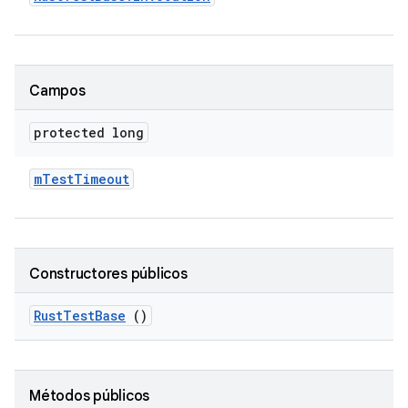
Campos
protected long
m
Test
Timeout
Constructores públicos
Rust
Test
Base
()
Métodos públicos