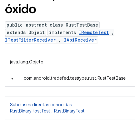
óxido
public abstract class RustTestBase
extends Object
implements
IRemoteTest
,
ITestFilterReceiver
,
IAbiReceiver
java.lang.Objeto
↳
com.android.tradefed.testtype.rust.RustTestBase
Subclases directas conocidas
RustBinaryHostTest
,
RustBinaryTest