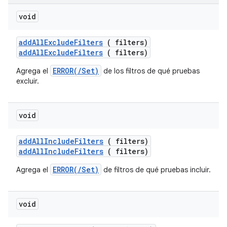
void
add
All
Exclude
Filters
( filters)
addAllExcludeFilters
( filters)
ERROR(/Set)
Agrega el
de los filtros de qué pruebas
excluir.
void
add
All
Include
Filters
( filters)
addAllIncludeFilters
( filters)
ERROR(/Set)
Agrega el
de filtros de qué pruebas incluir.
void