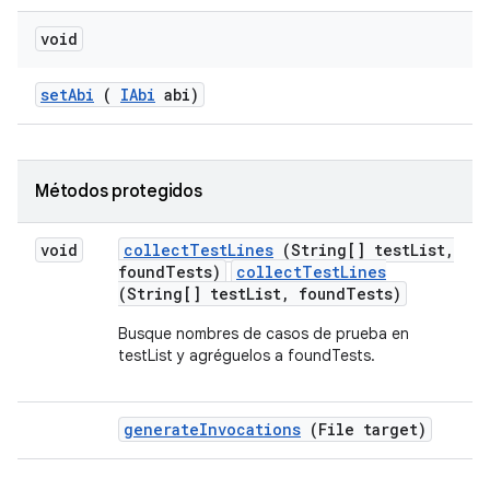
void
set
Abi
(
IAbi
abi)
Métodos protegidos
void
collect
Test
Lines
(String[] test
List
,
found
Tests)
collectTestLines
(String[] testList, foundTests)
Busque nombres de casos de prueba en
testList y agréguelos a foundTests.
generate
Invocations
(File target)