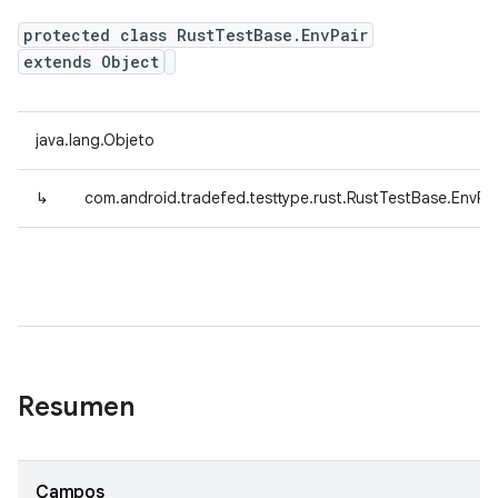
protected class RustTestBase.EnvPair
extends Object
java.lang.Objeto
↳
com.android.tradefed.testtype.rust.RustTestBase.EnvPai
Resumen
Campos