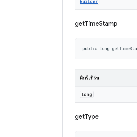
Builder
get
Time
Stamp
public long getTimeSt
คิกรีเทิร์น
long
get
Type