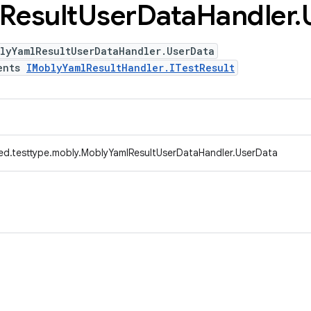
Result
User
Data
Handler
.
lyYamlResultUserDataHandler.UserData
ents
IMoblyYamlResultHandler.ITestResult
ed.testtype.mobly.MoblyYamlResultUserDataHandler.UserData