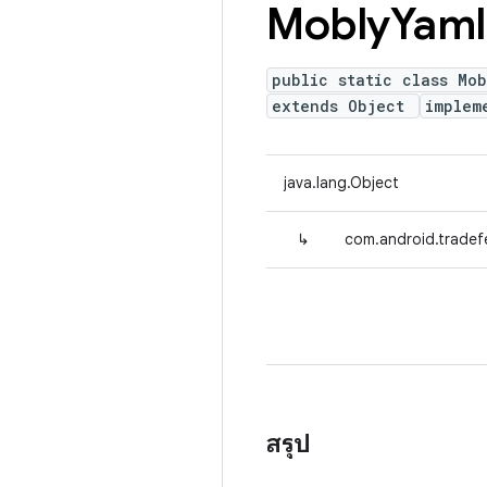
Mobly
Yaml
public static class Mob
extends Object
implem
java.lang.Object
↳
com.android.tradef
สรุป