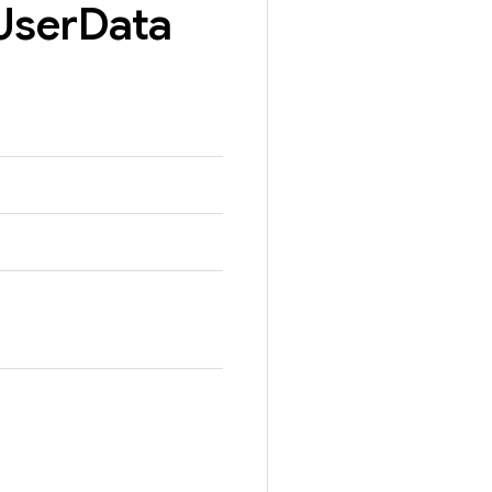
User
Data