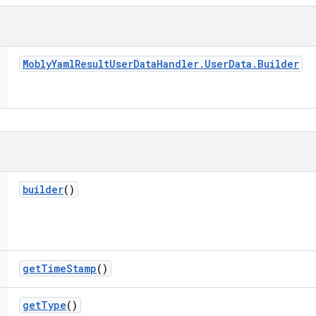
Mobly
Yaml
Result
User
Data
Handler
.
User
Data
.
Builder
builder
()
get
Time
Stamp
()
get
Type
()