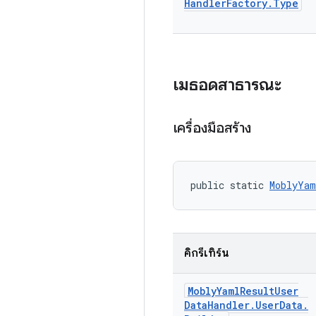
Handler
Factory
.
Type
เมธอดสาธารณะ
เครื่องมือสร้าง
public static 
MoblyYam
คิกรีเทิร์น
Mobly
Yaml
Result
User
Data
Handler
.
User
Data
.