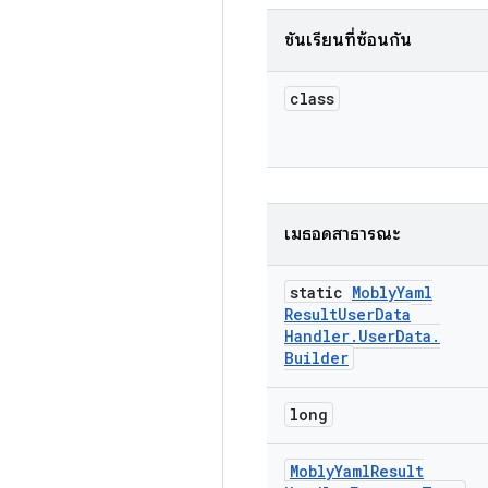
ชั้นเรียนที่ซ้อนกัน
class
เมธอดสาธารณะ
static
Mobly
Yaml
Result
User
Data
Handler
.
User
Data
.
Builder
long
Mobly
Yaml
Result