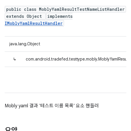
public class MoblyYamlResultTestNameListHandler
extends Object
implements
IMoblyYamlResultHandler
java.lang.Object
↳
com.android.tradefed.testtype.mobly.MoblyYamlResult
Mobly yaml 결과 '테스트 이름 목록' 요소 핸들러
요약