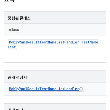
중첩된 클래스
class
Mobly
Yaml
Result
Test
Name
List
Handler
.
Test
Name
List
공개 생성자
Mobly
Yaml
Result
Test
Name
List
Handler
()