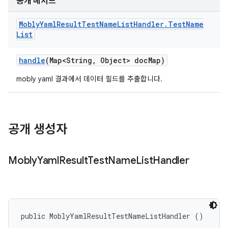
공개 메서드
Mobly
Yaml
Result
Test
Name
List
Handler
.
Test
Name
List
handle
(Map<String
,
Object> doc
Map)
mobly yaml 결과에서 데이터 필드를 추출합니다.
공개 생성자
Mobly
Yaml
Result
Test
Name
List
Handler
public MoblyYamlResultTestNameListHandler ()