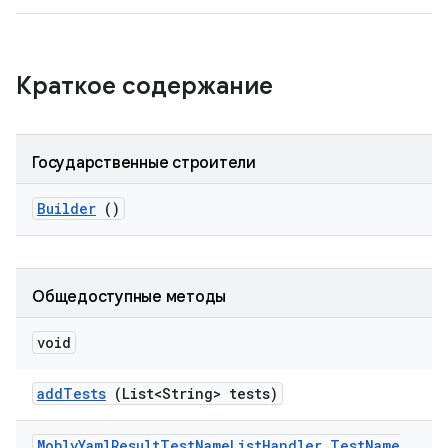
Краткое содержание
Государственные строители
Builder
()
Общедоступные методы
void
add
Tests
(List<String> tests)
Mobly
Yaml
Result
Test
Name
List
Handler
.
Test
Name