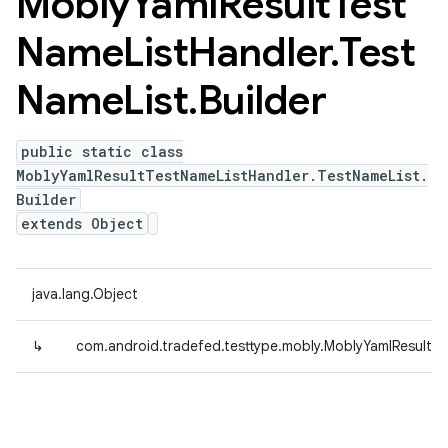
Mobly
Yaml
Result
Test
Name
List
Handler
.
Test
Name
List
.
Builder
public static class
MoblyYamlResultTestNameListHandler.TestNameList.
Builder
extends Object
java.lang.Object
↳
com.android.tradefed.testtype.mobly.MoblyYamlResultTe