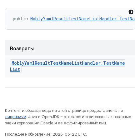
public 
MoblyYamlResultTestNameListHandler.TestNam
Возвраты
Mobly
Yaml
Result
Test
Name
List
Handler
.
Test
Name
List
Контент и образцы кода на этой странице предоставлены по
лицензиям
. Java и OpenJDK – это зарегистрированные товарные
знаки корпорации Oracle и ее аффилированных лиц.
Последнее обновление: 2026-06-22 UTC.